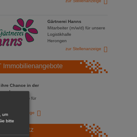
zur Stellenanzeige
Gärtnerei Hanns
Mitarbeiter (m/w/d) für unsere
Logistikhalle
Herongen
zur Stellenanzeige
Immobilienangebote
 ihre Chance in der
ranche
ative Immobilie für
trieb!
zur Anzeige
, um
ie bitte
Marktplatz