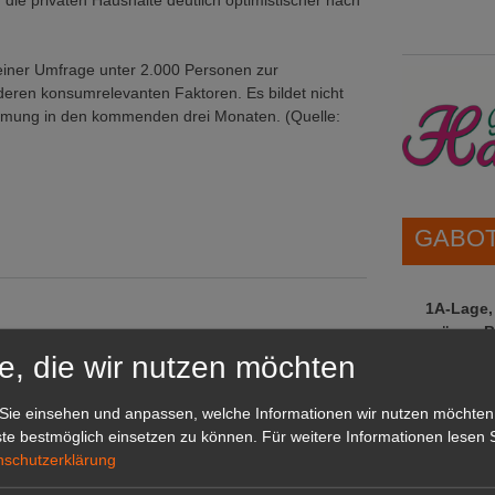
die privaten Haushalte deutlich optimistischer nach
iner Umfrage unter 2.000 Personen zur
deren konsumrelevanten Faktoren. Es bildet nicht
immung in den kommenden drei Monaten. (Quelle:
GABOT 
1A-Lage,
grünen B
hin stabil
Repräsent
e, die wir nutzen möchten
bil
IHREN Be
Sie einsehen und anpassen, welche Informationen wir nutzen möchten
te bestmöglich einsetzen zu können.
Für weitere Informationen lesen S
lich positiver
nschutzerklärung
GABOT 