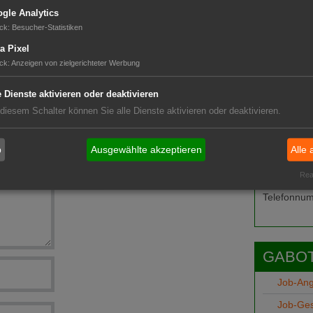
gle Analytics
ck
:
Besucher-Statistiken
rstimmung
a Pixel
ck
:
Anzeigen von zielgerichteter Werbung
ung
e Dienste aktivieren oder deaktivieren
negativem Trend
t wieder
 diesem Schalter können Sie alle Dienste aktivieren oder deaktivieren.
b
Ausgewählte akzeptieren
Alle 
Das G
Real
Das GABOT-
Telefonnum
GABOT
Job-An
Job-Ge