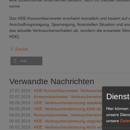
eine zunehmende Unsicherheit deutlich. Noch im Oktober blickten 
vorne.
Das HDE-Konsumbarometer erscheint monatlich und basiert auf e
Anschaffungsneigung, Sparneigung, finanziellen Situation und an
das aktuelle Verbraucherverhalten ab, sondern die erwartete St
HDE)
Zurück
mail
Verwandte Nachrichten
17.07.2019 -
HDE-Konsumbarometer: Verbraucherstimmung weiter
Dienst
02.07.2019 -
Konsumbarometer: Verbraucherstimmung weiter sta
05.06.2019 -
HDE: Verbraucherstimmung stabilisiert sich
Hier können 
09.05.2019 -
HDE: Verbraucherstimmung kühlt ab
unsere Diens
04.04.2019 -
Konsumbarometer: Verbraucherstimmung wieder deut
unsere
Date
06.03.2019 -
HDE: Verbraucherstimmung stagniert
05.02.2019 -
HDE: Verbraucherstimmung leicht erholt