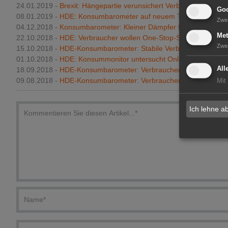
24.01.2019 -
Brexit: Hängepartie verunsichert Verbraucher
Goo
08.01.2019 -
HDE: Konsumbarometer auf neuem Tiefststand
Zwe
04.12.2018 -
Konsumbarometer: Kleiner Dämpfer für Verbrauche
Met
22.10.2018 -
HDE: Verbraucher wollen One-Stop-Shopping
Zwe
15.10.2018 -
HDE-Konsumbarometer: Stabile Verbraucherstimm
01.10.2018 -
HDE: Konsummonitor untersucht Online-Beratung
All
18.09.2018 -
HDE-Konsumbarometer: Verbraucherstimmung mit 
09.08.2018 -
HDE-Konsumbarometer: Verbraucherstimmung steig
Mit
Ich lehne a