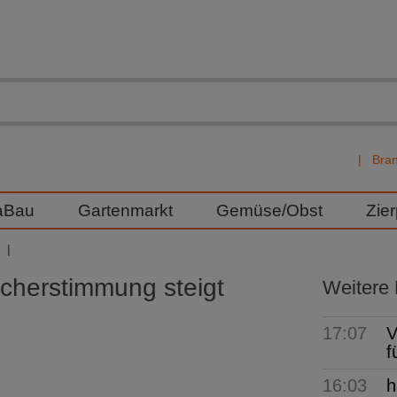
Bra
aBau
Gartenmarkt
Gemüse/Obst
Zie
herstimmung steigt
Weitere
17:07
V
f
16:03
h