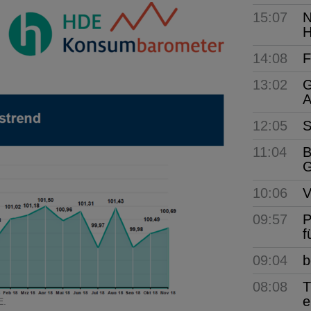
15:07
N
H
14:08
F
13:02
G
A
12:05
S
11:04
B
G
10:06
V
09:57
P
f
09:04
b
08:08
T
e
E.