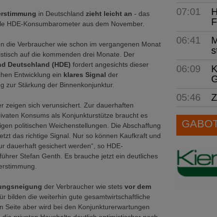
07:01
H
erstimmung
in Deutschland
zieht leicht an
- das
F
elle HDE-Konsumbarometer aus dem November.
06:41
M
n die Verbraucher wie schon im vergangenen Monat
s
istisch auf die kommenden drei Monate. Der
d Deutschland (HDE)
fordert angesichts dieser
06:09
K
hen Entwicklung ein
klares Signal
der
G
g zur Stärkung der Binnenkonjunktur.
05:46
Z
r zeigen sich verunsichert. Zur dauerhaften
ivaten Konsums als Konjunkturstütze braucht es
GABOT 
htigen politischen Weichenstellungen. Die Abschaffung
jetzt das richtige Signal. Nur so können Kaufkraft und
ur dauerhaft gesichert werden“, so HDE-
ührer Stefan Genth. Es brauche jetzt ein deutliches
cherstimmung.
ungsneigung
der Verbraucher wie stets
vor dem
ür bilden die weiterhin gute gesamtwirtschaftliche
en Seite aber wird bei den Konjunkturerwartungen