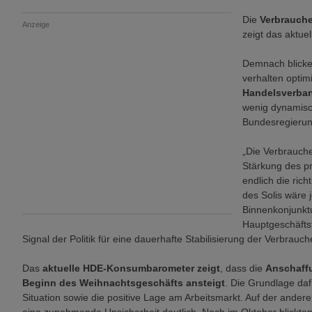
Die
Verbrauch
Anzeige
zeigt das aktu
Demnach blicke
verhalten optim
Handelsverban
wenig dynamisc
Bundesregierun
„Die Verbrauche
Stärkung des pr
endlich die ric
des Solis wäre 
Binnenkonjunkt
Hauptgeschäftsf
Signal der Politik für eine dauerhafte Stabilisierung der Verbrau
Das
aktuelle HDE-Konsumbarometer zeigt
, dass die
Anschaff
Beginn des Weihnachtsgeschäfts ansteigt
. Die Grundlage daf
Situation sowie die positive Lage am Arbeitsmarkt. Auf der ander