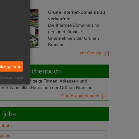
Grüne Internet-Domains zu
verkaufen!
Die Internet-Domains sind
geeignet für viele
Unternehmen der Grünen
Branche.
zur Anzeige
akzeptieren
ABOT-Branchenbuch
isiert mit Klaro!
Branchenbuch zeigt Firmen, Adressen und
mern aus allen Bereichen der Grünen Branche.
Zum Branchenbuch
 jobs
gebote
suche