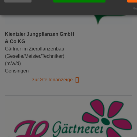
Rea
Kientzler Jungpflanzen GmbH
& Co KG
Gärtner im Zierpflanzenbau
(Geselle/Meister/Techniker)
(m/w/d)
Gensingen
zur Stellenanzeige