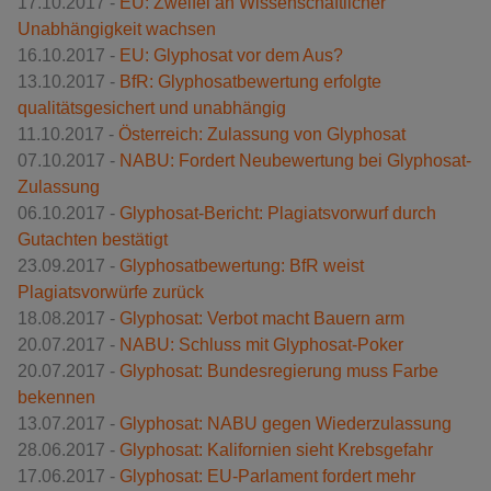
17.10.2017 -
EU: Zweifel an Wissenschaftlicher
Unabhängigkeit wachsen
16.10.2017 -
EU: Glyphosat vor dem Aus?
13.10.2017 -
BfR: Glyphosatbewertung erfolgte
qualitätsgesichert und unabhängig
11.10.2017 -
Österreich: Zulassung von Glyphosat
07.10.2017 -
NABU: Fordert Neubewertung bei Glyphosat-
Zulassung
06.10.2017 -
Glyphosat-Bericht: Plagiatsvorwurf durch
Gutachten bestätigt
23.09.2017 -
Glyphosatbewertung: BfR weist
Plagiatsvorwürfe zurück
18.08.2017 -
Glyphosat: Verbot macht Bauern arm
20.07.2017 -
NABU: Schluss mit Glyphosat-Poker
20.07.2017 -
Glyphosat: Bundesregierung muss Farbe
bekennen
13.07.2017 -
Glyphosat: NABU gegen Wiederzulassung
28.06.2017 -
Glyphosat: Kalifornien sieht Krebsgefahr
17.06.2017 -
Glyphosat: EU-Parlament fordert mehr