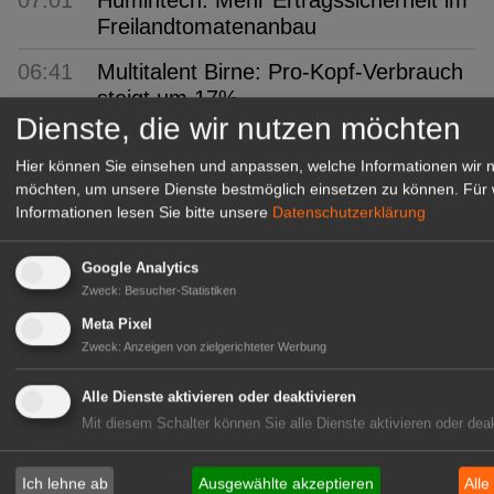
Freilandtomatenanbau
06:41
Multitalent Birne: Pro-Kopf-Verbrauch
steigt um 17%
Dienste, die wir nutzen möchten
06:09
KI: Intelligent, aber blind für
Geschäftsprozesse
Hier können Sie einsehen und anpassen, welche Informationen wir 
möchten, um unsere Dienste bestmöglich einsetzen zu können.
Für 
05:46
Zwetschgen: Das blaue Wunder
Informationen lesen Sie bitte unsere
Datenschutzerklärung
05:06
ifo: Unternehmen bauen weniger
Google Analytics
Stellen ab
Zweck
:
Besucher-Statistiken
Meta Pixel
GABOT Top-Jobs
Zweck
:
Anzeigen von zielgerichteter Werbung
Alle Dienste aktivieren oder deaktivieren
Mit diesem Schalter können Sie alle Dienste aktivieren oder deak
Ich lehne ab
Ausgewählte akzeptieren
Alle