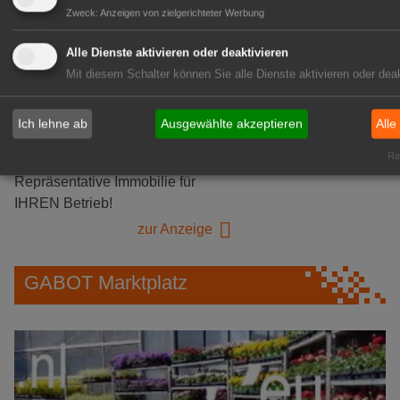
Herongen
Zweck
:
Anzeigen von zielgerichteter Werbung
zur Stellenanzeige
Alle Dienste aktivieren oder deaktivieren
Mit diesem Schalter können Sie alle Dienste aktivieren oder deak
GABOT Immobilienangebote
Ich lehne ab
Ausgewählte akzeptieren
Alle
1A-Lage, ihre Chance in der
Rea
grünen Branche
Repräsentative Immobilie für
IHREN Betrieb!
zur Anzeige
GABOT Marktplatz