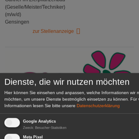
(Geselle/Meister/Techniker)
(m/w/d)
Gensingen
zur Stellenanzeige
Dienste, die wir nutzen möchten
Hier können Sie einsehen und anpassen, welche Informationen wir 
möchten, um unsere Dienste bestmöglich einsetzen zu können.
Für 
Informationen lesen Sie bitte unsere
Datenschutzerklärung
Gärtnerei Hanns
Google Analytics
Mitarbeiter (m/w/d) für unsere
Zweck
:
Besucher-Statistiken
Logistikhalle
Meta Pixel