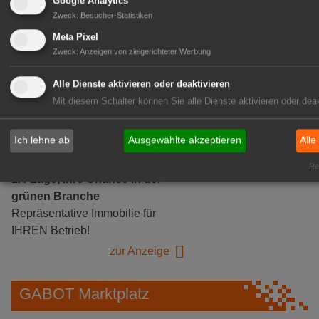
Google Analytics
Zweck
:
Besucher-Statistiken
Gärtnerei Hanns
Mitarbeiter (m/w/d) für unsere
Meta Pixel
Logistikhalle
Zweck
:
Anzeigen von zielgerichteter Werbung
Herongen
Alle Dienste aktivieren oder deaktivieren
zur Stellenanzeige
Mit diesem Schalter können Sie alle Dienste aktivieren oder deak
GABOT Immobilienangebote
Ich lehne ab
Ausgewählte akzeptieren
Alle
Rea
1A-Lage, ihre Chance in der
grünen Branche
Repräsentative Immobilie für
IHREN Betrieb!
zur Anzeige
GABOT Marktplatz