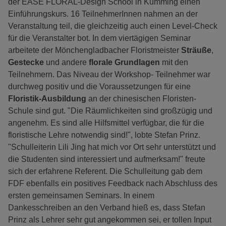
der EASE FLORAL-Design School in Kumming einen
Einführungskurs. 16 TeilnehmerInnen nahmen an der
Veranstaltung teil, die gleichzeitig auch einen Level-Check
für die Veranstalter bot. In dem viertägigen Seminar
arbeitete der Mönchengladbacher Floristmeister
Sträuße
,
Gestecke
und andere
florale Grundlagen
mit den
Teilnehmern. Das Niveau der Workshop- Teilnehmer war
durchweg positiv und die Voraussetzungen für eine
Floristik-Ausbildung
an der chinesischen Floristen-
Schule sind gut. "Die Räumlichkeiten sind großzügig und
angenehm. Es sind alle Hilfsmittel verfügbar, die für die
floristische Lehre notwendig sind!", lobte Stefan Prinz.
"Schulleiterin Lili Jing hat mich vor Ort sehr unterstützt und
die Studenten sind interessiert und aufmerksam!" freute
sich der erfahrene Referent. Die Schulleitung gab dem
FDF ebenfalls ein positives Feedback nach Abschluss des
ersten gemeinsamen Seminars. In einem
Dankesschreiben an den Verband hieß es, dass Stefan
Prinz als Lehrer sehr gut angekommen sei, er tollen Input