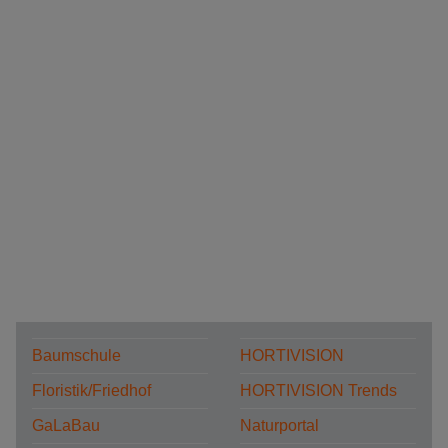
Baumschule
HORTIVISION
Floristik/Friedhof
HORTIVISION Trends
GaLaBau
Naturportal