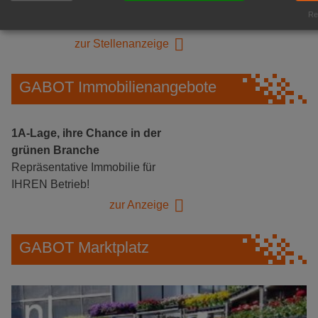
Logistikhalle
Rea
Herongen
zur Stellenanzeige
GABOT Immobilienangebote
1A-Lage, ihre Chance in der
grünen Branche
Repräsentative Immobilie für
IHREN Betrieb!
zur Anzeige
GABOT Marktplatz