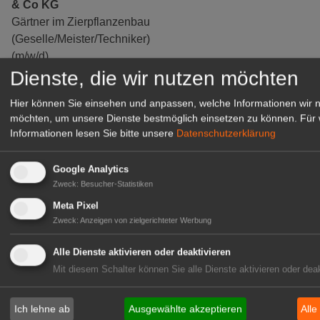
& Co KG
Gärtner im Zierpflanzenbau
(Geselle/Meister/Techniker)
(m/w/d)
Dienste, die wir nutzen möchten
Gensingen
zur Stellenanzeige
Hier können Sie einsehen und anpassen, welche Informationen wir 
möchten, um unsere Dienste bestmöglich einsetzen zu können.
Für 
Informationen lesen Sie bitte unsere
Datenschutzerklärung
Google Analytics
Zweck
:
Besucher-Statistiken
Meta Pixel
Zweck
:
Anzeigen von zielgerichteter Werbung
Alle Dienste aktivieren oder deaktivieren
Mit diesem Schalter können Sie alle Dienste aktivieren oder deak
Gärtnerei Hanns
Mitarbeiter (m/w/d) für unsere
Ich lehne ab
Ausgewählte akzeptieren
Alle