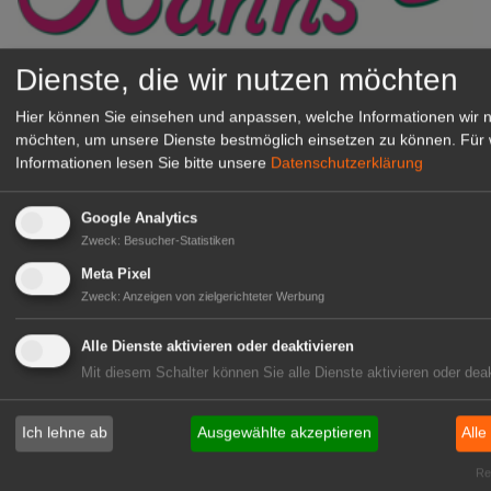
Gärtnerei Hanns
Dienste, die wir nutzen möchten
Mitarbeiter (m/w/d) für unsere
Hier können Sie einsehen und anpassen, welche Informationen wir 
Logistikhalle
möchten, um unsere Dienste bestmöglich einsetzen zu können.
Für 
Herongen
Informationen lesen Sie bitte unsere
Datenschutzerklärung
zur Stellenanzeige
Google Analytics
Zweck
:
Besucher-Statistiken
GABOT Immobilienangebote
Meta Pixel
Zweck
:
Anzeigen von zielgerichteter Werbung
1A-Lage, ihre Chance in der
grünen Branche
Alle Dienste aktivieren oder deaktivieren
Repräsentative Immobilie für
Mit diesem Schalter können Sie alle Dienste aktivieren oder deak
IHREN Betrieb!
zur Anzeige
Ich lehne ab
Ausgewählte akzeptieren
Alle
Rea