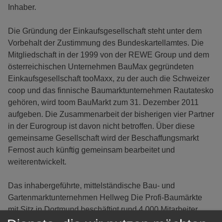
Inhaber.
Die Gründung der Einkaufsgesellschaft steht unter dem
Vorbehalt der Zustimmung des Bundeskartellamtes. Die
Mitgliedschaft in der 1999 von der REWE Group und dem
österreichischen Unternehmen BauMax gegründeten
Einkaufsgesellschaft tooMaxx, zu der auch die Schweizer
coop und das finnische Baumarktunternehmen Rautatesko
gehören, wird toom BauMarkt zum 31. Dezember 2011
aufgeben. Die Zusammenarbeit der bisherigen vier Partner
in der Eurogroup ist davon nicht betroffen. Über diese
gemeinsame Gesellschaft wird der Beschaffungsmarkt
Fernost auch künftig gemeinsam bearbeitet und
weiterentwickelt.
Das inhabergeführte, mittelständische Bau- und
Gartenmarktunternehmen Hellweg Die Profi-Baumärkte
mit Sitz in Dortmund beschäftigt rund 4.000 Mitarbeiter.
Hellweg zählt insgesamt 87 Baumärkte in Deutschland