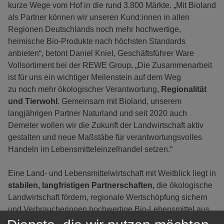
kurze Wege vom Hof in die rund 3.800 Märkte. „Mit Bioland
als Partner können wir unseren Kund:innen in allen
Regionen Deutschlands noch mehr hochwertige,
heimische Bio-Produkte nach höchsten Standards
anbieten“, betont Daniel Kniel, Geschäftsführer Ware
Vollsortiment bei der REWE Group
.
„Die Zusammenarbeit
ist für uns ein wichtiger Meilenstein auf dem Weg
zu noch mehr ökologischer Verantwortung,
Regionalität
und Tierwohl
. Gemeinsam mit Bioland, unserem
langjährigen Partner Naturland und seit 2020 auch
Demeter wollen wir die Zukunft der Landwirtschaft aktiv
gestalten und neue Maßstäbe für verantwortungsvolles
Handeln im Lebensmitteleinzelhandel setzen.“
Eine Land- und Lebensmittelwirtschaft mit Weitblick liegt in
stabilen, langfristigen Partnerschaften,
die ökologische
Landwirtschaft fördern, regionale Wertschöpfung sichern
und Verbraucherinnen hochwertige Bio-Lebensmittel aus
ihrer Heimat bieten. Mit REWE haben wir einen Partner an