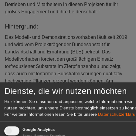
Betrieben und Mitarbeitern in diesen Projekten für ihr
großes Engagement und ihre Leidenschaft."
Hintergrund:
Das Modell- und Demonstrationsvorhaben läuft seit 2019
und wird vom Projektträger der Bundesanstalt für
Landwirtschaft und Ernährung (BLE) betreut. Das
Modellvorhaben forciert den großflächigen Einsatz
torfreduzierter Substrate im Zierpflanzenbau und zeigt,
dass auch mit torfarmen Substratmischungen qualitativ
hochwertige Pflanzen erzeugt werden können. Am
Modellvorhaben TerZ sind 24 Gartenbaubetriebe aus
Dienste, die wir nutzen möchten
sieben Bundesländern beteiligt. Sie werden vor Ort betreut
Hier können Sie einsehen und anpassen, welche Informationen wir
durch die Landwirtschaftskammern Niedersachsen und
nutzen möchten, um unsere Dienste bestmöglich einsetzen zu könn
Nordrhein-Westfalen, die Staatliche Lehr- und
Für weitere Informationen lesen Sie bitte unsere
Datenschutzerklär
Versuchsanstalt für den Gartenbau Heidelberg, die
Hochschule Weihenstephan-Triesdorf und das Landesamt
Google Analytics
für Umwelt, Landwirtschaft und Geologie Sachsen. Die
Zweck
:
Besucher-Statistiken