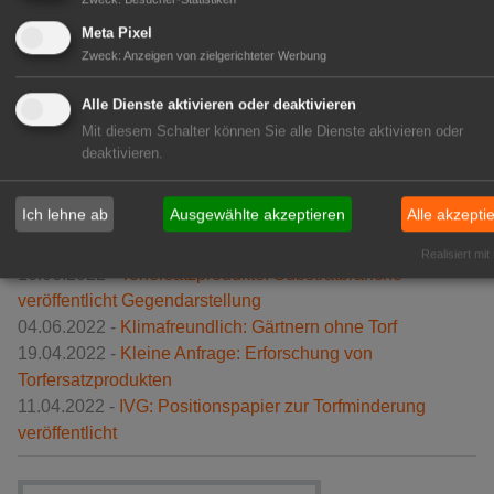
Ergebnisse und Erfahrungen aus der Praxis finden bereits
Meta Pixel
aus dem laufenden Projekt ihren Weg in andere Betriebe.
Zweck
:
Anzeigen von zielgerichteter Werbung
Das Projekt wird aus Mitteln des BMEL gefördert. (BMEL)
Alle Dienste aktivieren oder deaktivieren
Mit diesem Schalter können Sie alle Dienste aktivieren oder
deaktivieren.
Verwandte Nachrichten
Ich lehne ab
Ausgewählte akzeptieren
Alle akzepti
11.08.2022 -
Torfausstieg: Nicht jedes Substrat geeignet
28.06.2022 -
BMEL: Tagung zu Torfminderungskonzepten
Realisiert mit
10.06.2022 -
Torfersatzprodukte: Substratbranche
veröffentlicht Gegendarstellung
04.06.2022 -
Klimafreundlich: Gärtnern ohne Torf
19.04.2022 -
Kleine Anfrage: Erforschung von
Torfersatzprodukten
11.04.2022 -
IVG: Positionspapier zur Torfminderung
veröffentlicht