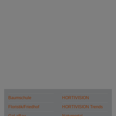
Baumschule
HORTIVISION
Floristik/Friedhof
HORTIVISION Trends
GaLaBau
Naturportal