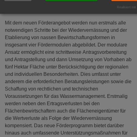
Treibhausgasquellen – zuletzt über 50 Millionen Tonnen
Realisiert mit
Emissionen – wieder zu Treibhausgassenken.
Mit dem neuen Förderangebot werden nun erstmals alle
notwendigen Schritte bei der Wiedervernässung und der
Etablierung von nassen Bewirtschaftungsformen in
insgesamt vier Fördermodulen abgebildet. Der modulare
Ansatz ermöglicht eine schrittweise Antragsvorbereitung
und Antragstellung und dann Umsetzung von Vorhaben ab
fünf Hektar Fläche unter Berücksichtigung der regionalen
und individuellen Besonderheiten. Dies umfasst unter
anderem die erforderlichen Beratungsleistungen sowie die
Schaffung von rechtlichen und technischen
Voraussetzungen für das Wassermanagement. Erstmalig
werden neben den Ertragsverlusten bei den
Flächenbewirtschaftern auch die Flächeneigentümer für
die Wertverluste als Folge der Wiedervernässung
kompensiert. Das neue Förderprogramm bietet darüber
hinaus auch umfassende Unterstützungsmaßnahmen für