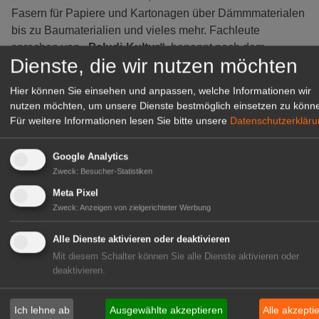
Fasern für Papiere und Kartonagen über Dämmmaterialen
bis zu Baumaterialien und vieles mehr. Fachleute
sprechen von
„Paludi-Kultur“
, benannt nach dem
Dienste, die wir nutzen möchten
lateinischen Wort „palus“ für Sumpf. Diese Form der
Landnutzung soll jetzt auf weiten Teilen der
Hier können Sie einsehen und anpassen, welche Informationen wir
entwässerten Moorböden in Deutschland möglich werden.
nutzen möchten, um unsere Dienste bestmöglich einsetzen zu könn
Mit dieser Art der Förderung leistet die Bundesregierung
Für weitere Informationen lesen Sie bitte unsere
Datenschutzerklär
Pionierarbeit in Deutschland und der EU.
Google Analytics
Mehr als 90% der ursprünglichen Moorböden sind heute
Zweck
:
Besucher-Statistiken
trockengelegt. Intakt und nass sind nur noch rund 100.000
Meta Pixel
Hektar. Weil sich die entwässerten Moorböden zersetzen
Zweck
:
Anzeigen von zielgerichteter Werbung
und fortlaufend Kohlenstoff verlieren, sind sie immer
weniger für Landwirtschaft nutzbar und verlieren langfristig
Alle Dienste aktivieren oder deaktivieren
ihren Wert. Durch die Wiedervernässung wird dieser
Mit diesem Schalter können Sie alle Dienste aktivieren oder
Zersetzungsprozess gestoppt und umgekehrt. Die land-
deaktivieren.
und forstwirtschaftlichen Betriebe erhalten wieder eine
langfristige Perspektive. Und die Flächen werden von
Ich lehne ab
Ausgewählte akzeptieren
Alle akzepti