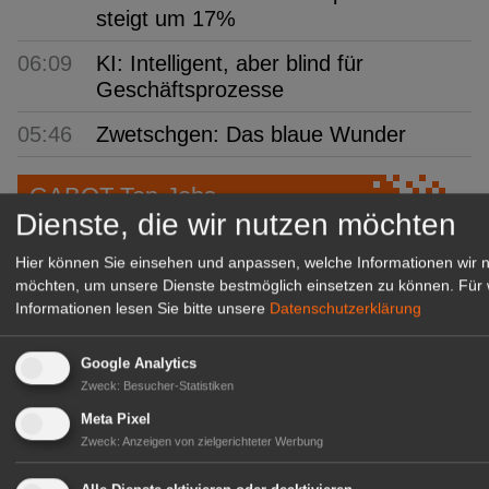
steigt um 17%
06:09
KI: Intelligent, aber blind für
Geschäftsprozesse
05:46
Zwetschgen: Das blaue Wunder
GABOT Top-Jobs
Dienste, die wir nutzen möchten
Hier können Sie einsehen und anpassen, welche Informationen wir 
möchten, um unsere Dienste bestmöglich einsetzen zu können.
Für 
Informationen lesen Sie bitte unsere
Datenschutzerklärung
Google Analytics
Zweck
:
Besucher-Statistiken
Meta Pixel
Zweck
:
Anzeigen von zielgerichteter Werbung
Kientzler Jungpflanzen GmbH
& Co KG