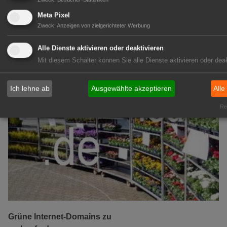
IHREN Betrieb!
Meta Pixel
zur Anzeige
Zweck
:
Anzeigen von zielgerichteter Werbung
GABOT Marktplatz
Alle Dienste aktivieren oder deaktivieren
Mit diesem Schalter können Sie alle Dienste aktivieren oder deak
Ich lehne ab
Ausgewählte akzeptieren
Alle
Rea
Grüne Internet-Domains zu