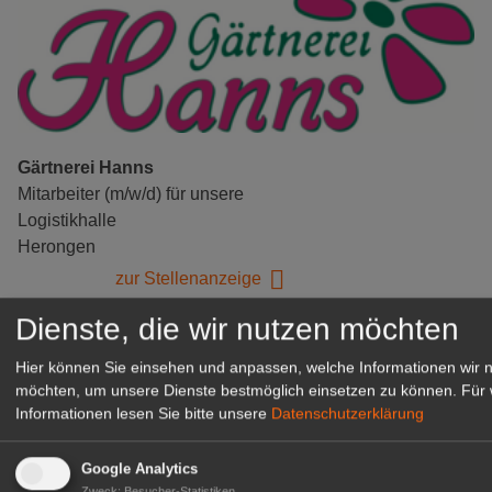
Gärtnerei Hanns
Mitarbeiter (m/w/d) für unsere
Logistikhalle
Herongen
zur Stellenanzeige
Dienste, die wir nutzen möchten
GABOT Immobilienangebote
Hier können Sie einsehen und anpassen, welche Informationen wir 
möchten, um unsere Dienste bestmöglich einsetzen zu können.
Für 
Informationen lesen Sie bitte unsere
Datenschutzerklärung
1A-Lage, ihre Chance in der
grünen Branche
Repräsentative Immobilie für
Google Analytics
Zweck
:
Besucher-Statistiken