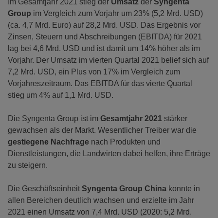
Im Gesamtjahr 2021 stieg der
Umsatz
der
Syngenta
Group
im Vergleich zum Vorjahr um 23% (5,2 Mrd. USD)
(ca. 4,7 Mrd. Euro) auf 28,2 Mrd. USD. Das Ergebnis vor
Zinsen, Steuern und Abschreibungen (EBITDA) für 2021
lag bei 4,6 Mrd. USD und ist damit um 14% höher als im
Vorjahr. Der Umsatz im vierten Quartal 2021 belief sich auf
7,2 Mrd. USD, ein Plus von 17% im Vergleich zum
Vorjahreszeitraum. Das EBITDA für das vierte Quartal
stieg um 4% auf 1,1 Mrd. USD.
Die Syngenta Group ist im
Gesamtjahr 2021
stärker
gewachsen als der Markt. Wesentlicher Treiber war die
gestiegene Nachfrage
nach Produkten und
Dienstleistungen, die Landwirten dabei helfen, ihre Erträge
zu steigern.
Die Geschäftseinheit
Syngenta Group China
konnte in
allen Bereichen deutlich wachsen und erzielte im Jahr
2021 einen Umsatz von 7,4 Mrd. USD (2020: 5,2 Mrd.