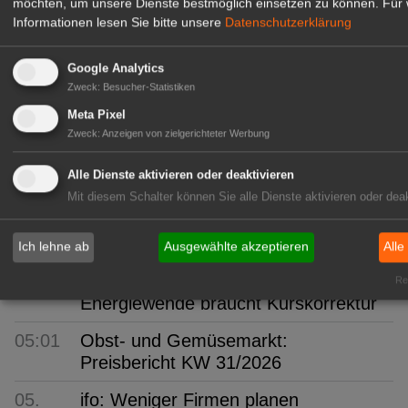
möchten, um unsere Dienste bestmöglich einsetzen zu können.
Für 
07:01
Mecklenburg-Vorpommern: Anbau
Informationen lesen Sie bitte unsere
Datenschutzerklärung
und Ernte von Gemüse und
Erdbeeren
Google Analytics
Zweck
:
Besucher-Statistiken
06:43
BÖLW: Bio wächst trotz
Meta Pixel
Konsumflaute
Zweck
:
Anzeigen von zielgerichteter Werbung
06:12
Arboretum Ellerhoop: Zwischen
Alle Dienste aktivieren oder deaktivieren
Garten und Gebäude
Mit diesem Schalter können Sie alle Dienste aktivieren oder deak
05:59
Sachsen-Anhalt: 20 Euro monatlich
für frisches Obst
Ich lehne ab
Ausgewählte akzeptieren
Alle
05:05
EEG 2027: Erfolgreiche
Rea
Energiewende braucht Kurskorrektur
05:01
Obst- und Gemüsemarkt:
Preisbericht KW 31/2026
05.
ifo: Weniger Firmen planen