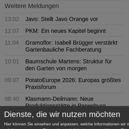
Weitere Meldungen
13:02
Javo: Stellt Javo Orange vor
12:07
PKM: Ein neues Kapitel beginnt
11:04
Gramoflor: Isabell Brügger verstärkt
Gartenbauliche Fachberatung
10:01
Baumschule Martens: Struktur für
den Garten von morgen
09:07
PotatoEurope 2026: Europas größtes
Praxisforum
08:40
Klasmann-Deilmann: Neue
Produktionsstätte in Papenburg
Dienste, die wir nutzen möchten
08:08
VGL Bayern: Beste Meister 2026
geehrt
Hier können Sie einsehen und anpassen, welche Informationen wir 