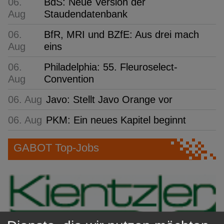
06.
BdS: Neue Version der
Aug
Staudendatenbank
06.
BfR, MRI und BZfE: Aus drei mach
Aug
eins
06.
Philadelphia: 55. Fleuroselect-
Aug
Convention
06. Aug
Javo: Stellt Javo Orange vor
06. Aug
PKM: Ein neues Kapitel beginnt
GABOT Top-Jobs