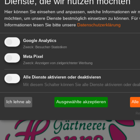
Dienste, die wir nutzen möchten
Hier können Sie einsehen und anpassen, welche Informationen wir 
möchten, um unsere Dienste bestmöglich einsetzen zu können.
Für 
Informationen lesen Sie bitte unsere
Datenschutzerklärung
Kientzler Jungpflanzen GmbH
& Co KG
Google Analytics
Gärtner im Zierpflanzenbau
Zweck
:
Besucher-Statistiken
(Geselle/Meister/Techniker)
Meta Pixel
(m/w/d)
Zweck
:
Anzeigen von zielgerichteter Werbung
Gensingen
zur Stellenanzeige
Alle Dienste aktivieren oder deaktivieren
Mit diesem Schalter können Sie alle Dienste aktivieren oder deak
Ich lehne ab
Ausgewählte akzeptieren
Alle
Rea