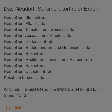
Das Neudorff-Sortiment torffreier Erden:
NeudoHum BlumenErde
NeudoHum PflanzErde
NeudoHum Tomaten- und GemüseErde
NeudoHum Aussaat- und KräuterErde
NeudoHum HortensienErde
NeudoHum Rhododendron- und HortensienErde
NeudoHum RosenErde
NeudoHum Mediterranpflanzen- und PalmenErde
NeudoHum RasenErde
NeudoHum OrchideenErde
Kokohum BlumenErde
W.Neudorff GmbH KG auf der IPM ESSEN 2019: Halle: 4
Stand: 4C43
Zurück