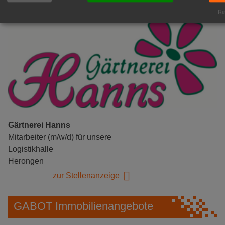
Rea
Gärtnerei Hanns
Mitarbeiter (m/w/d) für unsere
Logistikhalle
Herongen
zur Stellenanzeige
GABOT Immobilienangebote