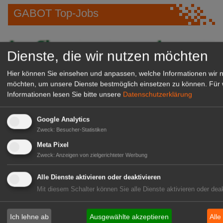
GABOT Top-Jobs
Dienste, die wir nutzen möchten
Hier können Sie einsehen und anpassen, welche Informationen wir 
möchten, um unsere Dienste bestmöglich einsetzen zu können.
Für 
Informationen lesen Sie bitte unsere
Datenschutzerklärung
Google Analytics
Zweck
:
Besucher-Statistiken
Kientzler Jungpflanzen GmbH
Meta Pixel
& Co KG
Zweck
:
Anzeigen von zielgerichteter Werbung
Gärtner im Zierpflanzenbau
(Geselle/Meister/Techniker)
Alle Dienste aktivieren oder deaktivieren
(m/w/d)
Mit diesem Schalter können Sie alle Dienste aktivieren oder deak
Gensingen
zur Stellenanzeige
Ich lehne ab
Ausgewählte akzeptieren
Alle