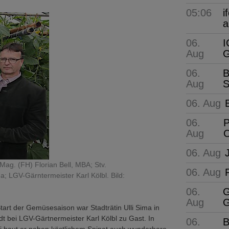
05:06
i
a
06.
I
Aug
G
06.
B
Aug
S
06. Aug
06.
P
Aug
C
06. Aug
ag. (FH) Florian Bell, MBA; Stv.
06. Aug
a; LGV-Gärntermeister Karl Kölbl. Bild:
06.
G
Aug
G
tart der Gemüsesaison war Stadträtin Ulli Sima in
 bei LGV-Gärtnermeister Karl Kölbl zu Gast. In
06.
B