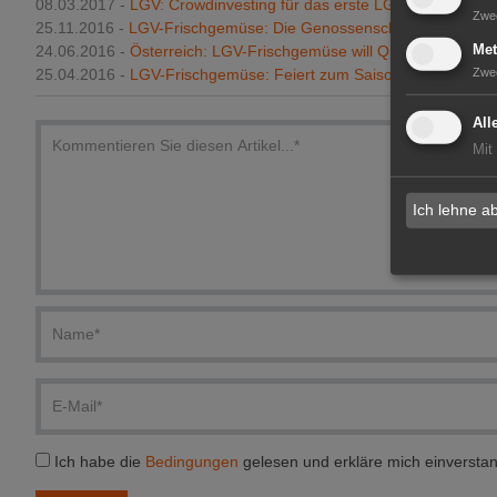
08.03.2017 -
LGV: Crowdinvesting für das erste LGV-Gärtnergschä
Zwe
25.11.2016 -
LGV-Frischgemüse: Die Genossenschaft als Erfolgs
Met
24.06.2016 -
Österreich: LGV-Frischgemüse will Qualitätsführers
Zwe
25.04.2016 -
LGV-Frischgemüse: Feiert zum Saisonstart 70-jähri
All
Mit
Ich lehne a
Ich habe die
Bedingungen
gelesen und erkläre mich einversta