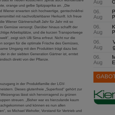
i baut er neben köstlichem Spinat auch wunderbare
Aug
G
te, orange und gelbe Spitzpaprika an. „Die
06.
P
 Wiener erwarten sich hochwertige, gentechnikfrei
Aug
P
ensmittel mit nachvollziehbarer Herkunft. Ich freue
die Wiener Gärtnerschaft Jahr für Jahr mit so
06.
K
m Gemüse versorgt. Darüber hinaus schafft der
Aug
P
chtige Arbeitsplätze, und die kurzen Transportwege
lt“, zeigt sich Ulli Sima erfreut. Nicht nur die
06.
en sorgen für die optimale Frische des Gemüses,
Aug
same Umgang mit den Produkten trägt dazu bei.
 der in der siebten Generation Gärtner ist, erntet
06.
M
disch direkt von der Pflanze.
Aug
E
GABOT 
uzugang in der Produktfamilie der LGV-
stern. Dieses glutenfreie „Superfood“ gehört zur
. Weizengras lässt sich hervorragend zu grünen
Suppen streuen. „Bisher war es hierzulande kaum
r nachgekommen und können es nun allen
, so Michael Wehofer, Vorstand für Vertrieb und