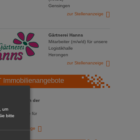
Gensingen
zur Stellenanzeige
Gärtnerei Hanns
Mitarbeiter (m/w/d) für unsere
Logistikhalle
Herongen
zur Stellenanzeige
Immobilienangebote
 ihre Chance in der
ranche
, um
ative Immobilie für
ie bitte
trieb!
zur Anzeige