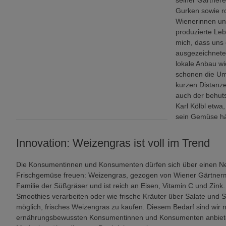
seiner Gärtnere
Gurken sowie ro
Wienerinnen und
produzierte Leb
mich, dass uns 
ausgezeichnete
lokale Anbau wi
schonen die Umwe
kurzen Distanz
auch der behut
Karl Kölbl etwa,
sein Gemüse hän
Innovation: Weizengras ist voll im Trend
Die Konsumentinnen und Konsumenten dürfen sich über einen Ne
Frischgemüse freuen: Weizengras, gezogen von Wiener Gärtnermei
Familie der Süßgräser und ist reich an Eisen, Vitamin C und Zink
Smoothies verarbeiten oder wie frische Kräuter über Salate und 
möglich, frisches Weizengras zu kaufen. Diesem Bedarf sind wi
ernährungsbewussten Konsumentinnen und Konsumenten anbieten“