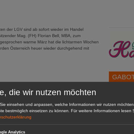
en der LGV sind ab sofort wieder im Handel
sitzender Mag. (FH) Florian Bell, MBA, zum
sgesprochen warme März hat die lichtarmen Wochen
erden Österreich heuer wieder durchgehend mit
GABOT 
e, die wir nutzen möchten
1A-Lage,
grünen B
Sie einsehen und anpassen, welche Informationen wir nutzen möchten
Repräsent
rtwege
te bestmöglich einsetzen zu können.
Für weitere Informationen lesen S
IHREN Be
nschutzerklärung
gemüse
gle Analytics