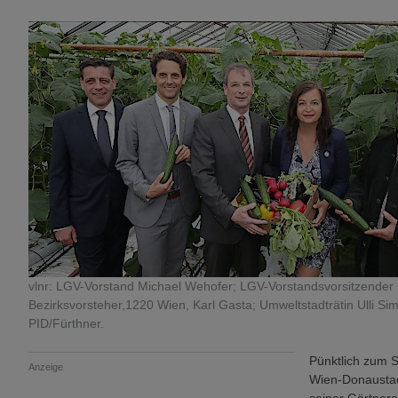
vlnr: LGV-Vorstand Michael Wehofer; LGV-Vorstandsvorsitzender M
Bezirksvorsteher,1220 Wien, Karl Gasta; Umweltstadträtin Ulli Sim
PID/Fürthner.
Pünktlich zum S
Anzeige
Wien-Donaustadt