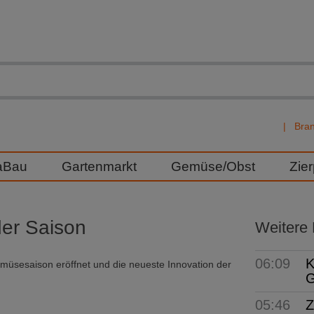
Bra
aBau
Gartenmarkt
Gemüse/Obst
Zie
er Saison
Weitere
06:09
K
emüsesaison eröffnet und die neueste Innovation der
G
05:46
Z