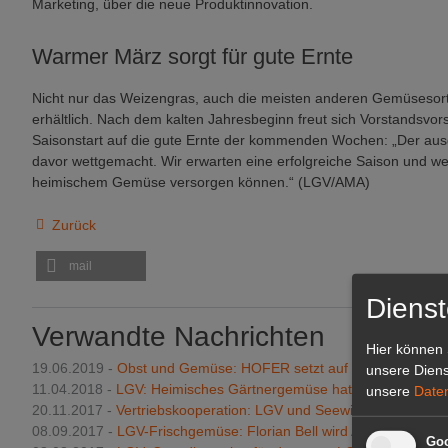
Marketing, über die neue Produktinnovation.
Warmer März sorgt für gute Ernte
Nicht nur das Weizengras, auch die meisten anderen Gemüsesort
erhältlich. Nach dem kalten Jahresbeginn freut sich Vorstandsvor
Saisonstart auf die gute Ernte der kommenden Wochen: „Der au
davor wettgemacht. Wir erwarten eine erfolgreiche Saison und w
heimischem Gemüse versorgen können.“ (LGV/AMA)
Zurück
mail
Dienst
Verwandte Nachrichten
Hier können 
19.06.2019 -
Obst und Gemüse: HOFER setzt auf kurze Transpo
unsere Diens
11.04.2018 -
LGV: Heimisches Gärtnergemüse hat wieder Saison
unsere
Date
20.11.2017 -
Vertriebskooperation: LGV und Seewinkler Sonnen
08.09.2017 -
LGV-Frischgemüse: Florian Bell wird Alleinvorstand
Goo