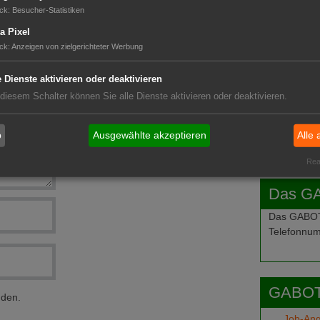
ftl
GABOT 
ck
:
Besucher-Statistiken
modell
a Pixel
chaft ausbauen
ck
:
Anzeigen von zielgerichteter Werbung
ges Jubiläum
e Dienste aktivieren oder deaktivieren
 diesem Schalter können Sie alle Dienste aktivieren oder deaktivieren.
b
Ausgewählte akzeptieren
Alle 
Real
Das G
Das GABOT-
Telefonnum
GABOT
nden.
Job-An