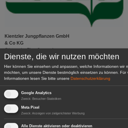
Kientzler Jungpflanzen GmbH
& Co KG
Gärtner im Zierpflanzenbau
Dienste, die wir nutzen möchten
(Geselle/Meister/Techniker)
(m/w/d)
Hier können Sie einsehen und anpassen, welche Informationen wir 
Gensingen
möchten, um unsere Dienste bestmöglich einsetzen zu können.
Für 
Informationen lesen Sie bitte unsere
Datenschutzerklärung
zur Stellenanzeige
Google Analytics
Zweck
:
Besucher-Statistiken
Meta Pixel
Zweck
:
Anzeigen von zielgerichteter Werbung
Alle Dienste aktivieren oder deaktivieren