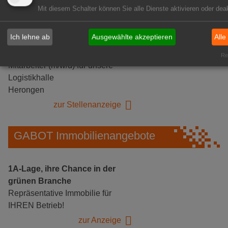
Mit diesem Schalter können Sie alle Dienste aktivieren oder deak
Ich lehne ab
Ausgewählte akzeptieren
Alle
Gärtnerei Hanns
Rea
Mitarbeiter (m/w/d) für unsere
Logistikhalle
Herongen
zur Stellenanzeige
GABOT Immobilienangebote
1A-Lage, ihre Chance in der
grünen Branche
Repräsentative Immobilie für
IHREN Betrieb!
zur Anzeige