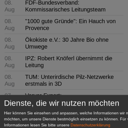
08.
FDF-Bundesverband:
Aug
Kommissarisches Leitungsteam
08.
"1000 gute Gründe": Ein Hauch von
Aug
Provence
08.
Ökokiste e.V.: 30 Jahre Bio ohne
Aug
Umwege
08.
IPZ: Robert Knöferl übernimmt die
Aug
Leitung
08.
TUM: Unterirdische Pilz-Netzwerke
Aug
erstmals in 3D
07.
Verver Export:
Dienste, die wir nutzen möchten
Aug
Blumenzwiebelmischung für
bienenfreundliche Grünanlagen
Hier können Sie einsehen und anpassen, welche Informationen wir 
möchten, um unsere Dienste bestmöglich einsetzen zu können.
Für 
07. Aug
hagebau: 24 Nachwuchskräfte
Informationen lesen Sie bitte unsere
Datenschutzerklärung