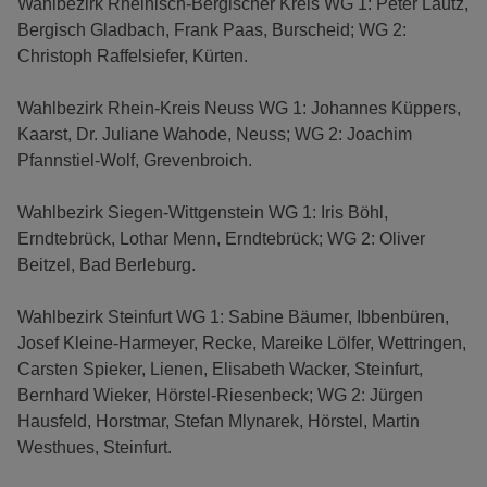
Wahlbezirk Rheinisch-Bergischer Kreis WG 1: Peter Lautz,
Bergisch Gladbach, Frank Paas, Burscheid; WG 2:
Christoph Raffelsiefer, Kürten.
Wahlbezirk Rhein-Kreis Neuss WG 1: Johannes Küppers,
Kaarst, Dr. Juliane Wahode, Neuss; WG 2: Joachim
Pfannstiel-Wolf, Grevenbroich.
Wahlbezirk Siegen-Wittgenstein WG 1: Iris Böhl,
Erndtebrück, Lothar Menn, Erndtebrück; WG 2: Oliver
Beitzel, Bad Berleburg.
Wahlbezirk Steinfurt WG 1: Sabine Bäumer, Ibbenbüren,
Josef Kleine-Harmeyer, Recke, Mareike Lölfer, Wettringen,
Carsten Spieker, Lienen, Elisabeth Wacker, Steinfurt,
Bernhard Wieker, Hörstel-Riesenbeck; WG 2: Jürgen
Hausfeld, Horstmar, Stefan Mlynarek, Hörstel, Martin
Westhues, Steinfurt.