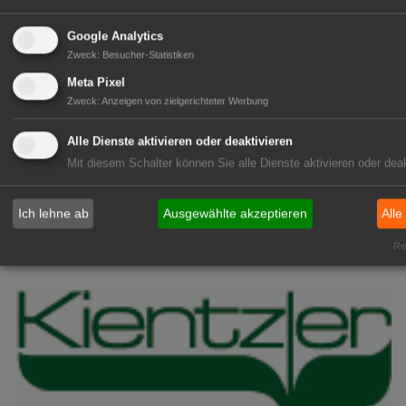
07.
Niedersachsen: Lieblingsbeere ist die
Aug
Heidelbeere
Google Analytics
Zweck
:
Besucher-Statistiken
07. Aug
FLORUM 2026: 27 Fachaussteller
Meta Pixel
Zweck
:
Anzeigen von zielgerichteter Werbung
07.
Gartenbau-Versicherung: Erneut mit
Aug
Assekurata-Reating A++
Alle Dienste aktivieren oder deaktivieren
ausgezeichnet
Mit diesem Schalter können Sie alle Dienste aktivieren oder deak
07. Aug
SYLVA: Baumschule seit 250 Jahren
Ich lehne ab
Ausgewählte akzeptieren
Alle
GABOT Top-Jobs
Rea