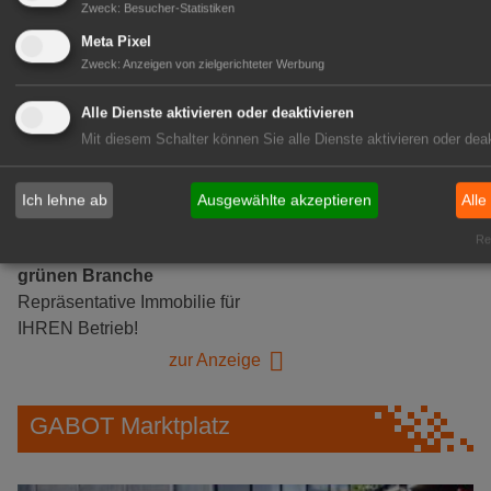
Gärtnerei Hanns
Zweck
:
Besucher-Statistiken
Mitarbeiter (m/w/d) für unsere
Meta Pixel
Logistikhalle
Zweck
:
Anzeigen von zielgerichteter Werbung
Herongen
zur Stellenanzeige
Alle Dienste aktivieren oder deaktivieren
Mit diesem Schalter können Sie alle Dienste aktivieren oder deak
GABOT Immobilienangebote
Ich lehne ab
Ausgewählte akzeptieren
Alle
Rea
1A-Lage, ihre Chance in der
grünen Branche
Repräsentative Immobilie für
IHREN Betrieb!
zur Anzeige
GABOT Marktplatz