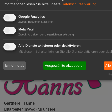
& Co KG
Informationen lesen Sie bitte unsere
Datenschutzerklärung
Gärtner im Zierpflanzenbau
(Geselle/Meister/Techniker)
Google Analytics
(m/w/d)
Zweck
:
Besucher-Statistiken
Gensingen
Meta Pixel
zur Stellenanzeige
Zweck
:
Anzeigen von zielgerichteter Werbung
Alle Dienste aktivieren oder deaktivieren
Mit diesem Schalter können Sie alle Dienste aktivieren oder deak
Ich lehne ab
Ausgewählte akzeptieren
Alle
Rea
Gärtnerei Hanns
Mitarbeiter (m/w/d) für unsere