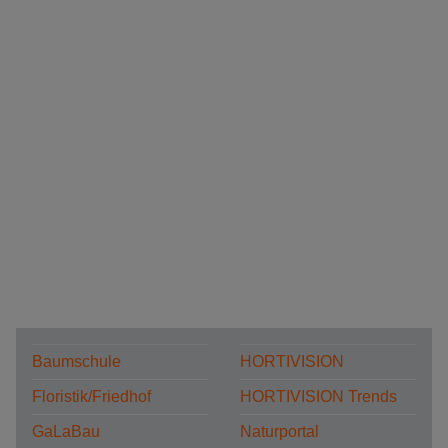
Baumschule
HORTIVISION
Floristik/Friedhof
HORTIVISION Trends
GaLaBau
Naturportal