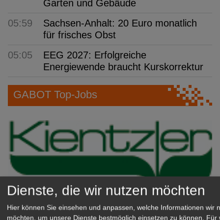
Garten und Gebäude
05:59
Sachsen-Anhalt: 20 Euro monatlich
für frisches Obst
05:05
EEG 2027: Erfolgreiche
Energiewende braucht Kurskorrektur
GABOT Top-Jobs
Dienste, die wir nutzen möchten
Hier können Sie einsehen und anpassen, welche Informationen wir 
Kientzler Jungpflanzen GmbH
möchten, um unsere Dienste bestmöglich einsetzen zu können.
Für 