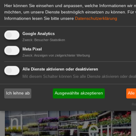
Hier können Sie einsehen und anpassen, welche Informationen wir 
zur Stellenanzeige
möchten, um unsere Dienste bestmöglich einsetzen zu können.
Für 
Informationen lesen Sie bitte unsere
Datenschutzerklärung
GABOT Immobilienangebote
Google Analytics
Zweck
:
Besucher-Statistiken
1A-Lage, ihre Chance in der
Meta Pixel
grünen Branche
Zweck
:
Anzeigen von zielgerichteter Werbung
Repräsentative Immobilie für
IHREN Betrieb!
Alle Dienste aktivieren oder deaktivieren
zur Anzeige
Mit diesem Schalter können Sie alle Dienste aktivieren oder deak
GABOT Marktplatz
Ich lehne ab
Ausgewählte akzeptieren
Alle
Rea