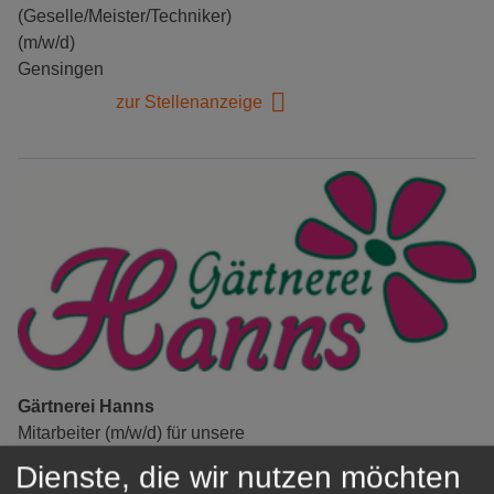
(Geselle/Meister/Techniker)
(m/w/d)
Gensingen
zur Stellenanzeige
Gärtnerei Hanns
Mitarbeiter (m/w/d) für unsere
Logistikhalle
Dienste, die wir nutzen möchten
Herongen