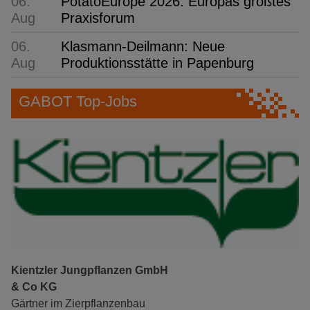
06.
PotatoEurope 2026: Europas größtes
Aug
Praxisforum
06.
Klasmann-Deilmann: Neue
Aug
Produktionsstätte in Papenburg
GABOT Top-Jobs
Kientzler Jungpflanzen GmbH
& Co KG
Gärtner im Zierpflanzenbau