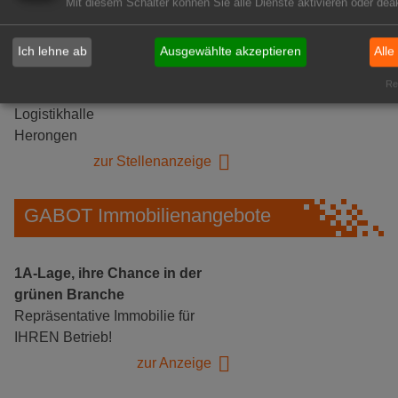
Mit diesem Schalter können Sie alle Dienste aktivieren oder deak
Ich lehne ab
Ausgewählte akzeptieren
Alle
Gärtnerei Hanns
Rea
Mitarbeiter (m/w/d) für unsere
Logistikhalle
Herongen
zur Stellenanzeige
GABOT Immobilienangebote
1A-Lage, ihre Chance in der
grünen Branche
Repräsentative Immobilie für
IHREN Betrieb!
zur Anzeige