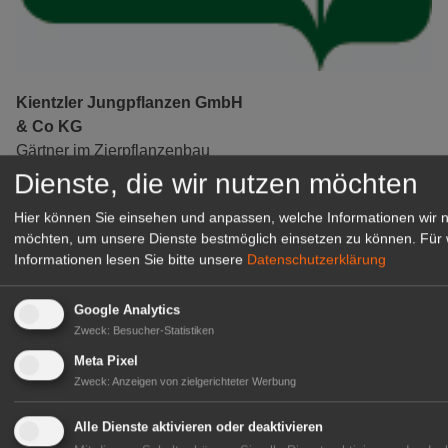
Kientzler Jungpflanzen GmbH
& Co KG
Gärtner im Zierpflanzenbau
(Geselle/Meister/Techniker)
Dienste, die wir nutzen möchten
(m/w/d)
Hier können Sie einsehen und anpassen, welche Informationen wir 
Gensingen
möchten, um unsere Dienste bestmöglich einsetzen zu können.
Für 
zur Stellenanzeige
Informationen lesen Sie bitte unsere
Datenschutzerklärung
Google Analytics
Zweck
:
Besucher-Statistiken
Meta Pixel
Zweck
:
Anzeigen von zielgerichteter Werbung
Alle Dienste aktivieren oder deaktivieren