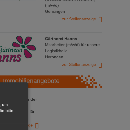
(m/w/d)
Gensingen
zur Stellenanzeige
Gärtnerei Hanns
Mitarbeiter (m/w/d) für unsere
Logistikhalle
Herongen
zur Stellenanzeige
Immobilienangebote
 ihre Chance in der
, um
ranche
ie bitte
ative Immobilie für
trieb!
zur Anzeige