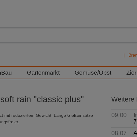
Bra
aBau
Gartenmarkt
Gemüse/Obst
Zie
ft rain "classic plus"
Weitere
09:00
I
tzt mit reduziertem Gewicht. Lange Gießeinsätze
7
ngsfreier.
08:07
A