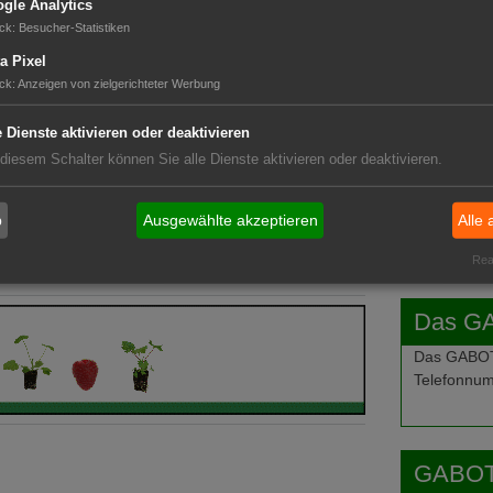
gle Analytics
ck
:
Besucher-Statistiken
GABOT 
a Pixel
nden.
ck
:
Anzeigen von zielgerichteter Werbung
e Dienste aktivieren oder deaktivieren
 diesem Schalter können Sie alle Dienste aktivieren oder deaktivieren.
b
Ausgewählte akzeptieren
Alle 
Real
Das G
Das GABOT-
Telefonnum
GABOT