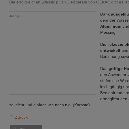
Die erfolgreichen „classic plus“-Gießgeräte von GEKA® gibt es jet
Dank
ausgeklü
Anzeige
dem der Wasser
Aluminium
un
Messing.
Die
„classic p
entwickelt
und
Bedienung sowi
Das
griffige H
den Anwender vo
stufenlose Wass
leichtgängig un
Bedienfreude so
ermöglicht den
so leicht und einfach wie noch nie. (Karasto)
Zurück