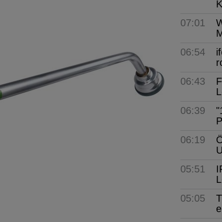
K
07:01
W
M
06:54
i
r
06:43
F
L
06:39
"
P
06:19
Ö
05:51
I
L
05:05
T
e