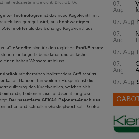
zt mit reduziertem Gewicht. Bild: GEKA.
07.
V
Aug
f
gelter Technologien
ist das neue Kugelventil, mit
07. Aug
durchfluss geregelt wird, aus
hochwertigem
d
55%
leichter
als das bisherige Kugelventil aus
07.
N
Aug
H
lus“-Gießgeräte
sind für den täglichen
Profi-Einsatz
07. Aug
 stehen für lange Lebensdauer und einfache
e einen hohen Wasserdurchfluss.
07.
G
Aug
A
andstück
mit thermisch isolierendem Griff schützt
r kalten Händen. Ein weiterer Pluspunkt ist die
07. Aug
erregulierung des Kugelventiles, welches sich
d einhändig bedienen lässt und somit für große
GABOT 
rgt. Der
patentierte GEKA® Bajonett-Anschluss
 einfachen und schnellen Gießkopfwechsel – Gießen