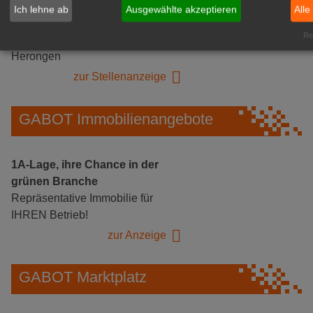
Gärtnerei Hanns
Ich lehne ab
Ausgewählte akzeptieren
Alle
Mitarbeiter (m/w/d) für unsere
Rea
Logistikhalle
Herongen
zur Stellenanzeige
GABOT Immobilienangebote
1A-Lage, ihre Chance in der
grünen Branche
Repräsentative Immobilie für
IHREN Betrieb!
zur Anzeige
GABOT Marktplatz