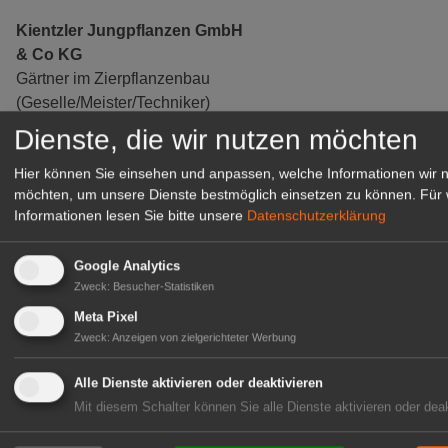
Kientzler Jungpflanzen GmbH
& Co KG
Gärtner im Zierpflanzenbau
(Geselle/Meister/Techniker)
(m/w/d)
Dienste, die wir nutzen möchten
Gensingen
Hier können Sie einsehen und anpassen, welche Informationen wir 
zur Stellenanzeige
möchten, um unsere Dienste bestmöglich einsetzen zu können.
Für 
Informationen lesen Sie bitte unsere
Datenschutzerklärung
Google Analytics
Zweck
:
Besucher-Statistiken
Meta Pixel
Zweck
:
Anzeigen von zielgerichteter Werbung
Alle Dienste aktivieren oder deaktivieren
Mit diesem Schalter können Sie alle Dienste aktivieren oder deak