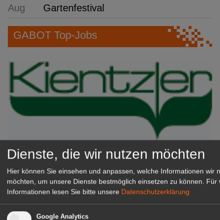
Aug
Gartenfestival
GABOT Top-Jobs
Dienste, die wir nutzen möchten
Kientzler Jungpflanzen GmbH
& Co KG
Hier können Sie einsehen und anpassen, welche Informationen wir 
Gärtner im Zierpflanzenbau
möchten, um unsere Dienste bestmöglich einsetzen zu können.
Für 
(Geselle/Meister/Techniker)
Informationen lesen Sie bitte unsere
Datenschutzerklärung
(m/w/d)
Gensingen
Google Analytics