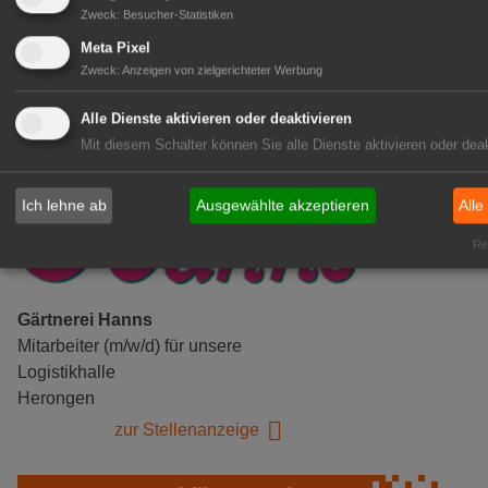
Zweck
:
Besucher-Statistiken
zur Stellenanzeige
Meta Pixel
Zweck
:
Anzeigen von zielgerichteter Werbung
Alle Dienste aktivieren oder deaktivieren
Mit diesem Schalter können Sie alle Dienste aktivieren oder deak
Ich lehne ab
Ausgewählte akzeptieren
Alle
Rea
Gärtnerei Hanns
Mitarbeiter (m/w/d) für unsere
Logistikhalle
Herongen
zur Stellenanzeige