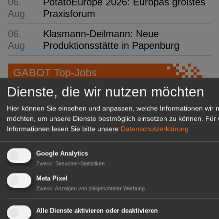
06.
PotatoEurope 2026: Europas größtes
Aug
Praxisforum
06.
Klasmann-Deilmann: Neue
Aug
Produktionsstätte in Papenburg
GABOT Top-Jobs
Dienste, die wir nutzen möchten
Hier können Sie einsehen und anpassen, welche Informationen wir 
möchten, um unsere Dienste bestmöglich einsetzen zu können.
Für 
Informationen lesen Sie bitte unsere
Datenschutzerklärung
Google Analytics
Zweck
:
Besucher-Statistiken
Meta Pixel
Zweck
:
Anzeigen von zielgerichteter Werbung
Kientzler Jungpflanzen GmbH
& Co KG
Alle Dienste aktivieren oder deaktivieren
Gärtner im Zierpflanzenbau