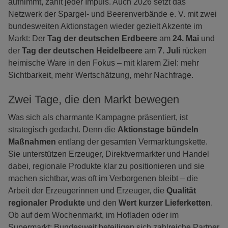
aufnimmt, zählt jeder Impuls. Auch 2026 setzt das
Netzwerk der Spargel- und Beerenverbände e. V. mit zwei
bundesweiten Aktionstagen wieder gezielt Akzente im
Markt: Der
Tag der deutschen Erdbeere
am
24. Mai
und
der
Tag der deutschen Heidelbeere
am
7. Juli
rücken
heimische Ware in den Fokus – mit klarem Ziel: mehr
Sichtbarkeit, mehr Wertschätzung, mehr Nachfrage.
Zwei Tage, die den Markt bewegen
Was sich als charmante Kampagne präsentiert, ist
strategisch gedacht. Denn die
Aktionstage bündeln
Maßnahmen
entlang der gesamten Vermarktungskette.
Sie unterstützen Erzeuger, Direktvermarkter und Handel
dabei, regionale Produkte klar zu positionieren und sie
machen sichtbar, was oft im Verborgenen bleibt – die
Arbeit der Erzeugerinnen und Erzeuger, die
Qualität
regionaler Produkte
und den
Wert kurzer Lieferketten
.
Ob auf dem Wochenmarkt, im Hofladen oder im
Supermarkt: Bundesweit beteiligen sich zahlreiche Partner