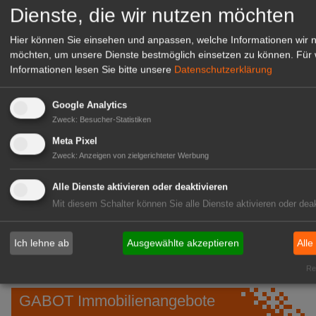
Dienste, die wir nutzen möchten
Hier können Sie einsehen und anpassen, welche Informationen wir 
möchten, um unsere Dienste bestmöglich einsetzen zu können.
Für 
Informationen lesen Sie bitte unsere
Datenschutzerklärung
Google Analytics
Zweck
:
Besucher-Statistiken
Meta Pixel
Zweck
:
Anzeigen von zielgerichteter Werbung
Gärtnerei Hanns
Alle Dienste aktivieren oder deaktivieren
Mitarbeiter (m/w/d) für unsere
Mit diesem Schalter können Sie alle Dienste aktivieren oder deak
Logistikhalle
Herongen
Ich lehne ab
Ausgewählte akzeptieren
Alle
zur Stellenanzeige
Rea
GABOT Immobilienangebote