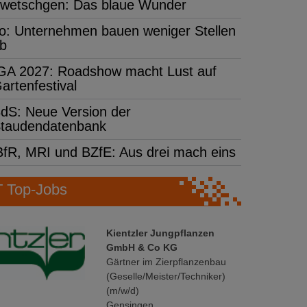
wetschgen: Das blaue Wunder
fo: Unternehmen bauen weniger Stellen
b
GA 2027: Roadshow macht Lust auf
artenfestival
dS: Neue Version der
taudendatenbank
BfR, MRI und BZfE: Aus drei mach eins
Top-Jobs
Kientzler Jungpflanzen
GmbH & Co KG
Gärtner im Zierpflanzenbau
(Geselle/Meister/Techniker)
(m/w/d)
Gensingen