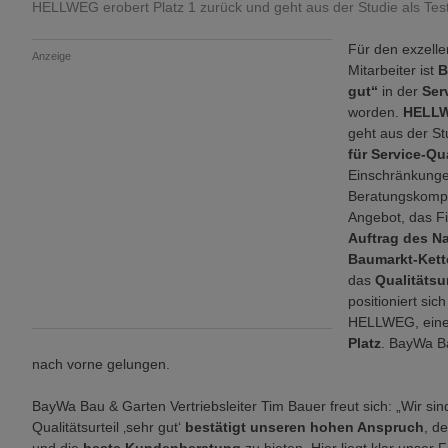
HELLWEG erobert Platz 1 zurück und geht aus der Studie als Tes
Für den exzell
Anzeige
Mitarbeiter ist
B
gut“
in der
Ser
worden.
HELL
geht aus der St
für Service-Qu
Einschränkunge
Beratungskompe
Angebot, das Fi
Auftrag des N
Baumarkt-Kett
das
Qualitätsur
positioniert sic
HELLWEG, ei
Platz
. BayWa Ba
nach vorne gelungen.
BayWa Bau & Garten Vertriebsleiter Tim Bauer freut sich: „Wir sin
Qualitätsurteil ‚sehr gut‘
bestätigt unseren hohen Anspruch
, d