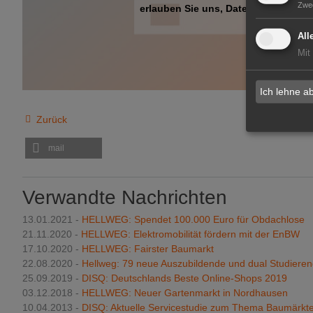
Zwe
erlauben Sie uns, Daten von Dritt-An
All
Mit
Ich lehne a
Zurück
mail
Verwandte Nachrichten
13.01.2021 -
HELLWEG: Spendet 100.000 Euro für Obdachlose
21.11.2020 -
HELLWEG: Elektromobilität fördern mit der EnBW
17.10.2020 -
HELLWEG: Fairster Baumarkt
22.08.2020 -
Hellweg: 79 neue Auszubildende und dual Studiere
25.09.2019 -
DISQ: Deutschlands Beste Online-Shops 2019
03.12.2018 -
HELLWEG: Neuer Gartenmarkt in Nordhausen
10.04.2013 -
DISQ: Aktuelle Servicestudie zum Thema Baumärkt