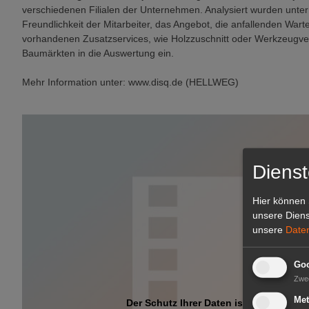
verschiedenen Filialen der Unternehmen. Analysiert wurden unt
Freundlichkeit der Mitarbeiter, das Angebot, die anfallenden Warte
vorhandenen Zusatzservices, wie Holzzuschnitt oder Werkzeugver
Baumärkten in die Auswertung ein.
Mehr Information unter: www.disq.de (HELLWEG)
Dienst
Hier können 
unsere Diens
unsere
Date
Goo
Zwe
Met
Der Schutz Ihrer Daten ist uns wichtig.