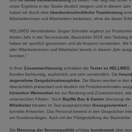
und die
beste Kundenberatung
zu bieten. Hier liegt klar unse
unser Ergebnis in der Studie deutlich steigern und in diesem Jah
haben wir durch eine
überdurchschnittliche Teamleistung
erre
Mitarbeiterinnen und Mitarbeitern bedanken, ohne die dieser Erfo
HELLWEG Vertriebsleiter Jürgen Schröder ergänzt zur Positionie
letzten Jahr in der Servicestudie ‚Baumärkte 2019‘ den Testsieg
haben wir sportlich genommen und als Ansporn verstanden. Wir fr
aller Mitarbeiterinnen und Mitarbeiter bereits in diesem Jahr ausg
konnten.“
In ihrer
Zusammenfassung
schreiben die
Tester zu HELLWEG
:
Kunden fachkundig, ausführlich und sehr verständlich. Die
freund
angenehme Gesprächsatmosphäre
. Die Waren werden in den
s
übersichtlich präsentiert und deutlich mit Produktmerkmalen ausg
kürzesten Wartezeiten
bis zur Beratung und Zusatzservices, wie
untersuchten Filialen.“ Auch
BayWa Bau & Garten
überzeugt die 
Mitarbeiter
beraten im Test ausgesprochen
lösungsorientiert
–
korrekte Antworten. Das Personal beweist in den Gesprächen inter
am Kundenanliegen. Auch mit der Filialgestaltung der Baumärkt
Die
Messung der Servicequalität
erfolgte
bundesweit
über jew