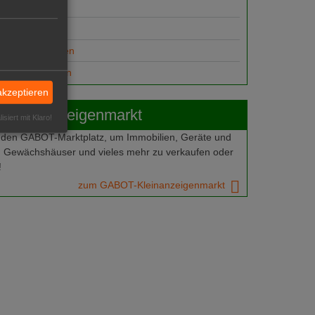
suche
ungsplätze
anzeige aufgeben
gesuch aufgeben
akzeptieren
Kleinanzeigenmarkt
isiert mit Klaro!
 den GABOT-Marktplatz, um Immobilien, Geräte und
 Gewächshäuser und vieles mehr zu verkaufen oder
!
zum GABOT-Kleinanzeigenmarkt