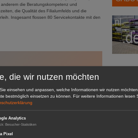
er anderem die Beratungskompetenz und
zeiten, die Qualität des Filialumfelds und die
leih. Insgesamt flossen 80 Servicekontakte mit den
e, die wir nutzen möchten
Das G
Das GABOT-
Sie einsehen und anpassen, welche Informationen wir nutzen möchten
Telefonnum
te bestmöglich einsetzen zu können.
Für weitere Informationen lesen S
nschutzerklärung
GABOT
gle Analytics
ck
:
Besucher-Statistiken
Job-An
a Pixel
 Erst wenn Sie hier klicken,