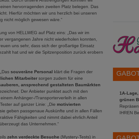
r Fokus. Durch unsere Anstrengungen konnten wir
r einen hervorragenden zweiten Platz belegen. Das
icht. Hierfür möchten wir uns herzlich bei unseren
lg nicht möglich gewesen wäre.“
rung von HELLWEG auf Platz eins: „Das wir im
 der vergangenen Jahre nicht wiederholen konnten,
euen uns sehr, dass sich der großartige Einsatz
ezahlt hat und wir die Spitzenposition zurück erobern
 „Das
souveräne Personal
klärt die Fragen der
GABOT 
lichen Mitarbeiter
sorgen zudem für eine
auberen, ansprechend gestalteten Baumärkten
ezeichnet. Der Anbieter punktet auch mit den
1A-Lage,
 einem Anhänger-/Transporterverleih in allen
grünen B
Tester auf ganzer Linie: „Die
motivierten
Repräsent
 sie geben passgenaue Auskünfte und in allen Fällen
IHREN Be
aktive Fähigkeiten und nimmt dabei ehrlich Anteil
e überzeugt das Unternehmen.“
GABOT 
eils
zehn verdeckte Besuche
(Mystery-Tests) in