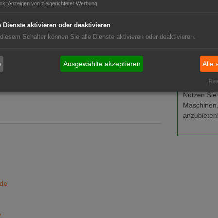
ck
:
Anzeigen von zielgerichteter Werbung
Job-Ge
bieter-Servern zu laden.
Ausbild
e Dienste aktivieren oder deaktivieren
Stellen
 diesem Schalter können Sie alle Dienste aktivieren oder deaktivieren.
Stellen
b
Ausgewählte akzeptieren
Alle 
GABOT-
Real
Nutzen Sie
Maschinen,
anzubieten
nde
e