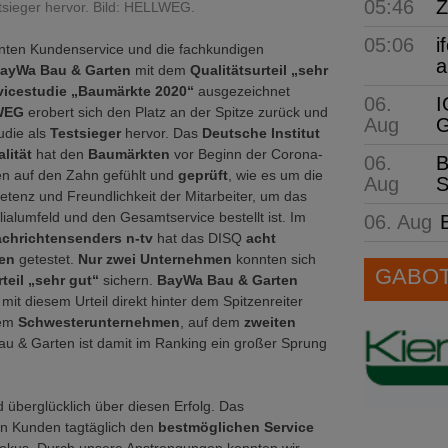
05:46
Z
tsieger hervor. Bild: HELLWEG.
05:06
i
enten Kundenservice und die fachkundigen
a
ayWa Bau & Garten
mit dem
Qualitätsurteil „sehr
vicestudie „Baumärkte 2020“
ausgezeichnet
06.
I
WEG
erobert sich den Platz an der Spitze zurück und
Aug
G
udie als
Testsieger
hervor. Das
Deutsche Institut
alität
hat den
Baumärkten
vor Beginn der Corona-
06.
B
n auf den Zahn gefühlt und
geprüft
, wie es um die
Aug
S
tenz und Freundlichkeit der Mitarbeiter, um das
lialumfeld und den Gesamtservice bestellt ist. Im
06. Aug
achrichtensenders n-tv
hat das DISQ
acht
en
getestet.
Nur zwei Unternehmen
konnten sich
GABOT 
teil „sehr gut“
sichern.
BayWa Bau & Garten
h mit diesem Urteil direkt hinter dem Spitzenreiter
nem
Schwesterunternehmen
, auf dem
zweiten
u & Garten ist damit im Ranking ein großer Sprung
d überglücklich über diesen Erfolg. Das
en Kunden tagtäglich den
bestmöglichen Service