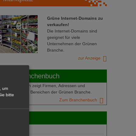
Grüne Internet-Domains zu
verkaufen!
Die Internet-Domains sind
geeignet für viele
Unternehmen der Grünen
Branche.
zur Anzeige
ABOT-Branchenbuch
Branchenbuch zeigt Firmen, Adressen und
, um
mern aus allen Bereichen der Grünen Branche.
ie bitte
Zum Branchenbuch
 jobs
gebote