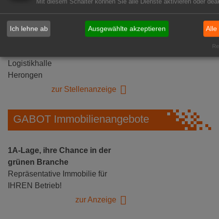
Mit diesem Schalter können Sie alle Dienste aktivieren oder deak
Ich lehne ab
Ausgewählte akzeptieren
Alle
Gärtnerei Hanns
Rea
Mitarbeiter (m/w/d) für unsere
Logistikhalle
Herongen
zur Stellenanzeige
GABOT Immobilienangebote
1A-Lage, ihre Chance in der
grünen Branche
Repräsentative Immobilie für
IHREN Betrieb!
zur Anzeige