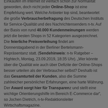
Einkaufen im Internet ist vielfach schon zur Normalität
geworden, doch nicht jeder
Online-Shop
ist eine
Empfehlung wert. Welche Anbieter top sind, beantwortet
die große
Verbraucherbefragung
des Deutschen Instituts
für Service-Qualität und des Nachrichtensenders n-tv. Auf
der Basis von rund
40.000 Kundenmeinungen
werden
jetzt die besten Shops in 52 Kategorien ausgezeichnet.
Die
feierliche Preisverleihung
findet am
Donnerstagabend in der Berliner Bertelsmann-
Repräsentanz statt. (
Sendehinweis
: n-tv Ratgeber –
Hightech, Montag, 23.09.2019, 18:35 Uhr). „Wer könnte
über die Qualität wie auch über Defizite der Online-Shops
besser urteilen als der Verbraucher selbst? Deshalb ist
das
Gesamturteil der Kunden
, also die Summe
zahlreicher persönlicher Erfahrungen, eine harte Währung.
Der
Award sorgt hier für Transparen
z und stellt eine
wichtige Orientierungshilfe im Bereich E-Commerce dar“,
so Jochen Dietrich, n-tv-Redaktionsleiter
Wirtschaftsmagazine.