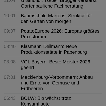
11:04
Gramoflor: Isabell Brügger verstärkt
Gartenbauliche Fachberatung
10:01
Baumschule Martens: Struktur für
den Garten von morgen
09:07
PotatoEurope 2026: Europas größtes
Praxisforum
08:40
Klasmann-Deilmann: Neue
Produktionsstätte in Papenburg
08:08
VGL Bayern: Beste Meister 2026
geehrt
07:01
Mecklenburg-Vorpommern: Anbau
und Ernte von Gemüse und
Erdbeeren
06:43
BÖLW: Bio wächst trotz
Konsumflaute