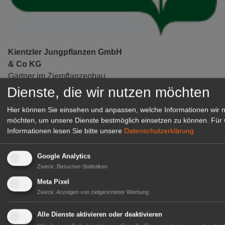
Kientzler Jungpflanzen GmbH
& Co KG
Gärtner im Zierpflanzenbau
(Geselle/Meister/Techniker)
Dienste, die wir nutzen möchten
(m/w/d)
Hier können Sie einsehen und anpassen, welche Informationen wir 
Gensingen
möchten, um unsere Dienste bestmöglich einsetzen zu können.
Für 
zur Stellenanzeige
Informationen lesen Sie bitte unsere
Datenschutzerklärung
Google Analytics
Zweck
:
Besucher-Statistiken
Meta Pixel
Zweck
:
Anzeigen von zielgerichteter Werbung
Alle Dienste aktivieren oder deaktivieren