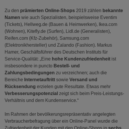
Zu den
prämierten Online-Shops
2019 zählen
bekannte
Namen
wie auch Spezialisten, beispielsweise Eventim
(Tickets), Hellweg.de (Bauen & Heimwerken), Ikea.com
(Wohnen), Kitefly.de (Surfen), Lidl.de (Generalisten),
Reifen.com (Kfz-Zubehör), Samsung.com
(Elektronikhersteller) und Zalando (Fashion). Markus
Hamer, Geschäftsführer des Deutschen Instituts für
Service-Qualität: „Eine
hohe Kundenzufriedenheit
ist
insbesondere in puncto
Bestell- und
Zahlungsbedingungen
zu verzeichnen; auch die
Bereiche
Internetauftritt
sowie
Versand und
Rücksendung
erzielen gute Resultate. Etwas mehr
Verbesserungspotenzial
zeigt sich beim Preis-Leistungs-
Verhältnis und dem Kundenservice.“
Im Rahmen der bevölkerungsrepräsentativ angelegten
Verbraucherbefragung über ein Online-Panel wurde die
Zufriedenheit der Kunden mit den Online-Shops in
sechs