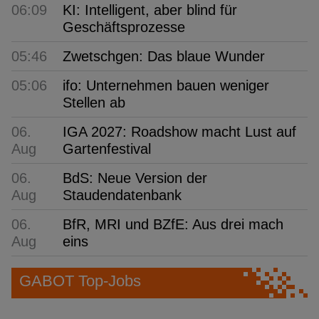
06:09
KI: Intelligent, aber blind für
Geschäftsprozesse
05:46
Zwetschgen: Das blaue Wunder
05:06
ifo: Unternehmen bauen weniger
Stellen ab
06.
IGA 2027: Roadshow macht Lust auf
Aug
Gartenfestival
06.
BdS: Neue Version der
Aug
Staudendatenbank
06.
BfR, MRI und BZfE: Aus drei mach
Aug
eins
GABOT Top-Jobs