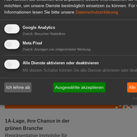
möchten, um unsere Dienste bestmöglich einsetzen zu können.
Für 
Informationen lesen Sie bitte unsere
Datenschutzerklärung
Google Analytics
Zweck
:
Besucher-Statistiken
Meta Pixel
Zweck
:
Anzeigen von zielgerichteter Werbung
Gärtnerei Hanns
Mitarbeiter (m/w/d) für unsere
Alle Dienste aktivieren oder deaktivieren
Logistikhalle
Mit diesem Schalter können Sie alle Dienste aktivieren oder deak
Herongen
zur Stellenanzeige
Ich lehne ab
Ausgewählte akzeptieren
Alle
Rea
GABOT Immobilienangebote
1A-Lage, ihre Chance in der
grünen Branche
Repräsentative Immobilie für