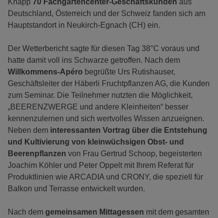
Knapp
70 Fachgartencenter-Geschäftskunden
aus
Deutschland, Österreich und der Schweiz fanden sich am
Hauptstandort in Neukirch-Egnach (CH) ein.
Der Wetterbericht sagte für diesen Tag 38°C voraus und
hatte damit voll ins Schwarze getroffen. Nach dem
Willkommens-Apéro
begrüßte Urs Rutishauser,
Geschäftsleiter der Häberli Fruchtpflanzen AG, die Kunden
zum Seminar. Die Teilnehmer nutzten die Möglichkeit,
„BEERENZWERGE und andere Kleinheiten“ besser
kennenzulernen und sich wertvolles Wissen anzueignen.
Neben dem
interessanten Vortrag über die Entstehung
und Kultivierung von kleinwüchsigen Obst- und
Beerenpflanzen
von Frau Gertrud Schoop, begeisterten
Joachim Köhler und Peter Oppelt mit Ihrem Referat für
Produktlinien wie ARCADIA und CRONY, die speziell für
Balkon und Terrasse entwickelt wurden.
Nach dem
gemeinsamen Mittagessen
mit dem gesamten