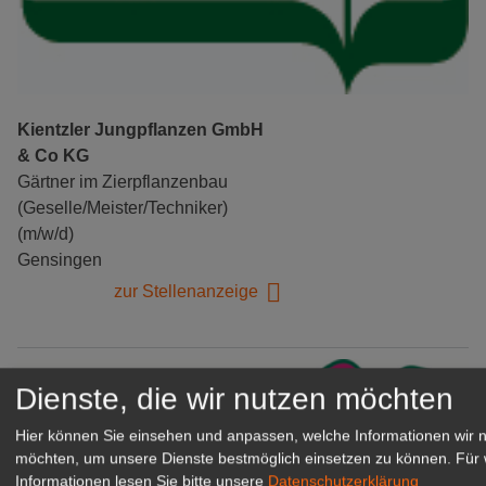
Kientzler Jungpflanzen GmbH
& Co KG
Gärtner im Zierpflanzenbau
(Geselle/Meister/Techniker)
(m/w/d)
Gensingen
zur Stellenanzeige
Dienste, die wir nutzen möchten
Hier können Sie einsehen und anpassen, welche Informationen wir 
möchten, um unsere Dienste bestmöglich einsetzen zu können.
Für 
Informationen lesen Sie bitte unsere
Datenschutzerklärung