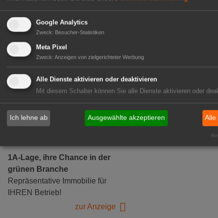
Google Analytics
Zweck
:
Besucher-Statistiken
Gärtnerei Hanns
Meta Pixel
Zweck
:
Anzeigen von zielgerichteter Werbung
Mitarbeiter (m/w/d) für unsere
Logistikhalle
Alle Dienste aktivieren oder deaktivieren
Herongen
Mit diesem Schalter können Sie alle Dienste aktivieren oder deak
zur Stellenanzeige
Ich lehne ab
Ausgewählte akzeptieren
Alle
GABOT Immobilienangebote
Rea
1A-Lage, ihre Chance in der
grünen Branche
Repräsentative Immobilie für
IHREN Betrieb!
zur Anzeige