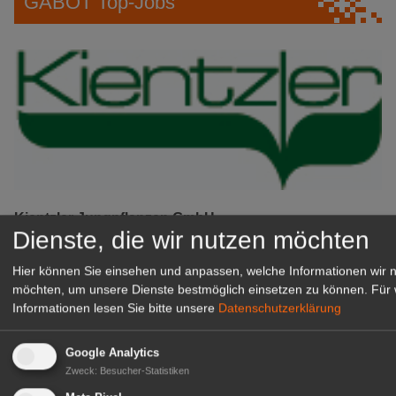
GABOT Top-Jobs
Kientzler Jungpflanzen GmbH
Dienste, die wir nutzen möchten
& Co KG
Gärtner im Zierpflanzenbau
Hier können Sie einsehen und anpassen, welche Informationen wir 
(Geselle/Meister/Techniker)
möchten, um unsere Dienste bestmöglich einsetzen zu können.
Für 
(m/w/d)
Informationen lesen Sie bitte unsere
Datenschutzerklärung
Gensingen
zur Stellenanzeige
Google Analytics
Zweck
:
Besucher-Statistiken