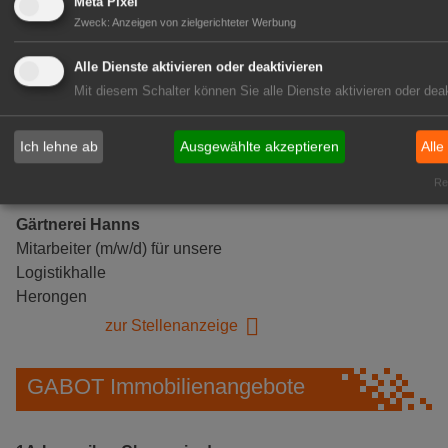
Meta Pixel
Zweck
:
Anzeigen von zielgerichteter Werbung
Alle Dienste aktivieren oder deaktivieren
Mit diesem Schalter können Sie alle Dienste aktivieren oder deak
Ich lehne ab
Ausgewählte akzeptieren
Alle
Rea
Gärtnerei Hanns
Mitarbeiter (m/w/d) für unsere
Logistikhalle
Herongen
zur Stellenanzeige
GABOT Immobilienangebote