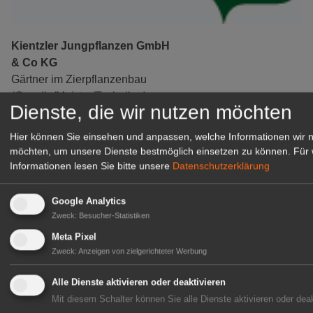
Kientzler Jungpflanzen GmbH
& Co KG
Gärtner im Zierpflanzenbau
(Geselle/Meister/Techniker)
Dienste, die wir nutzen möchten
(m/w/d)
Gensingen
Hier können Sie einsehen und anpassen, welche Informationen wir 
zur Stellenanzeige
möchten, um unsere Dienste bestmöglich einsetzen zu können.
Für 
Informationen lesen Sie bitte unsere
Datenschutzerklärung
Google Analytics
Zweck
:
Besucher-Statistiken
Meta Pixel
Zweck
:
Anzeigen von zielgerichteter Werbung
Alle Dienste aktivieren oder deaktivieren
Mit diesem Schalter können Sie alle Dienste aktivieren oder deak