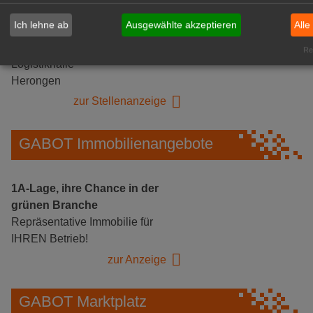
Ich lehne ab
Ausgewählte akzeptieren
Alle
Gärtnerei Hanns
Mitarbeiter (m/w/d) für unsere
Rea
Logistikhalle
Herongen
zur Stellenanzeige
GABOT Immobilienangebote
1A-Lage, ihre Chance in der
grünen Branche
Repräsentative Immobilie für
IHREN Betrieb!
zur Anzeige
GABOT Marktplatz