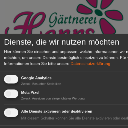
Dienste, die wir nutzen möchten
Hier können Sie einsehen und anpassen, welche Informationen wir 
Gärtnerei Hanns
möchten, um unsere Dienste bestmöglich einsetzen zu können.
Für 
Mitarbeiter (m/w/d) für unsere
Informationen lesen Sie bitte unsere
Datenschutzerklärung
Logistikhalle
Herongen
Google Analytics
zur Stellenanzeige
Zweck
:
Besucher-Statistiken
Meta Pixel
GABOT Immobilienangebote
Zweck
:
Anzeigen von zielgerichteter Werbung
Alle Dienste aktivieren oder deaktivieren
1A-Lage, ihre Chance in der
Mit diesem Schalter können Sie alle Dienste aktivieren oder deak
grünen Branche