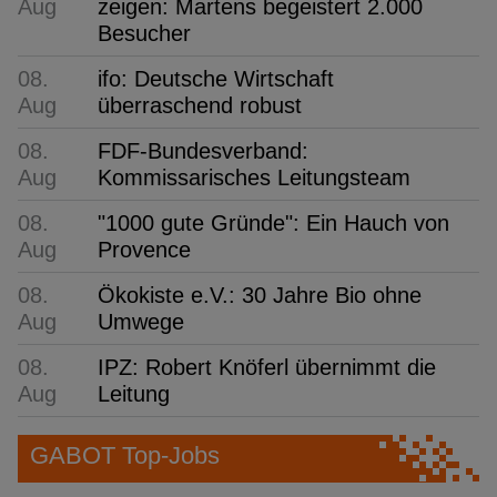
Aug
zeigen: Martens begeistert 2.000
Besucher
08.
ifo: Deutsche Wirtschaft
Aug
überraschend robust
08.
FDF-Bundesverband:
Aug
Kommissarisches Leitungsteam
08.
"1000 gute Gründe": Ein Hauch von
Aug
Provence
08.
Ökokiste e.V.: 30 Jahre Bio ohne
Aug
Umwege
08.
IPZ: Robert Knöferl übernimmt die
Aug
Leitung
GABOT Top-Jobs