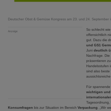
Deutscher Obst & Gemüse Kongress am 23. und 24. September in
So schlecht wie 
Anzeige
offensichtlich n
gut. Dazu die d
und GS1 Germ
Juni
deutlich ü
Nachfrage. Die 
präsentieren z
Handelsstufen 
sind also beste
aussichtsreich
Für spannende u
wichtigen und
international
Tagesordnung, 
Konsumfragen
bis zur Situation im Bereich
Verpackung
. „Wir w