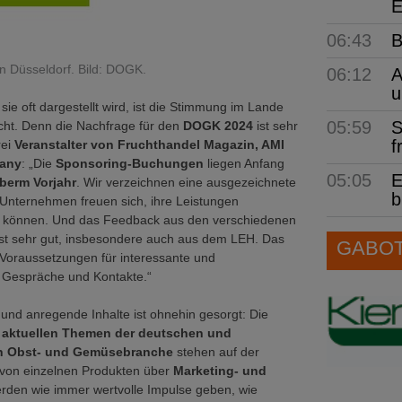
E
06:43
B
 Düsseldorf. Bild: DOGK.
06:12
A
u
sie oft dargestellt wird, ist die Stimmung im Lande
05:59
S
icht. Denn die Nachfrage für den
DOGK 2024
ist sehr
f
rei
Veranstalter von Fruchthandel Magazin, AMI
any
: „Die
Sponsoring-Buchungen
liegen Anfang
05:05
E
berm Vorjahr
. Wir verzeichnen eine ausgezeichnete
b
Unternehmen freuen sich, ihre Leistungen
u können. Und das Feedback aus den verschiedenen
ist sehr gut, insbesondere auch aus dem LEH. Das
GABOT 
 Voraussetzungen für interessante und
e Gespräche und Kontakte.“
nd anregende Inhalte ist ohnehin gesorgt: Die
 aktuellen Themen der deutschen und
en Obst- und Gemüsebranche
stehen auf der
von einzelnen Produkten über
Marketing- und
erden wie immer wertvolle Impulse geben, wie