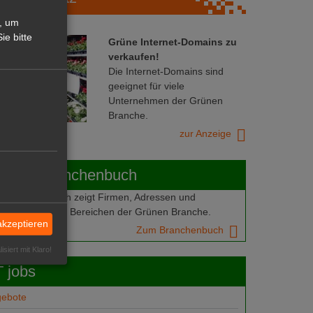
, um
ie bitte
Grüne Internet-Domains zu
verkaufen!
Die Internet-Domains sind
geeignet für viele
Unternehmen der Grünen
Branche.
zur Anzeige
ABOT-Branchenbuch
Branchenbuch zeigt Firmen, Adressen und
mern aus allen Bereichen der Grünen Branche.
akzeptieren
Zum Branchenbuch
isiert mit Klaro!
 jobs
gebote