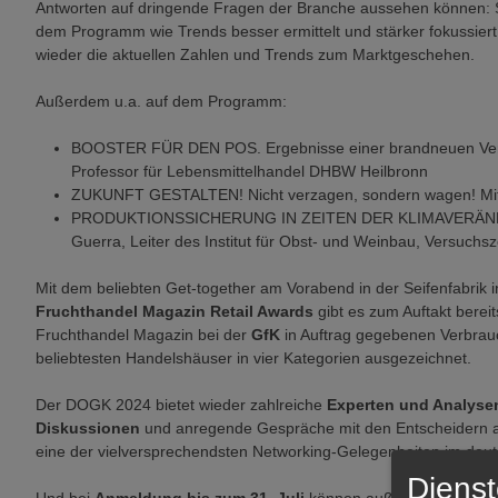
Antworten auf dringende Fragen der Branche aussehen können: S
dem Programm wie Trends besser ermittelt und stärker fokussiert
wieder die aktuellen Zahlen und Trends zum Marktgeschehen.
Außerdem u.a. auf dem Programm:
BOOSTER FÜR DEN POS. Ergebnisse einer brandneuen Verbr
Professor für Lebensmittelhandel DHBW Heilbronn
ZUKUNFT GESTALTEN! Nicht verzagen, sondern wagen! Mit
PRODUKTIONSSICHERUNG IN ZEITEN DER KLIMAVERÄNDERUN
Guerra, Leiter des Institut für Obst- und Weinbau, Versuch
Mit dem beliebten Get-together am Vorabend in der Seifenfabrik
Fruchthandel Magazin Retail Awards
gibt es zum Auftakt bereit
Fruchthandel Magazin bei der
GfK
in Auftrag gegebenen Verbra
beliebtesten Handelshäuser in vier Kategorien ausgezeichnet.
Der DOGK 2024 bietet wieder zahlreiche
Experten und Analyse
Diskussionen
und anregende Gespräche mit den Entscheidern aus 
eine der vielversprechendsten Networking-Gelegenheiten im deu
Dienst