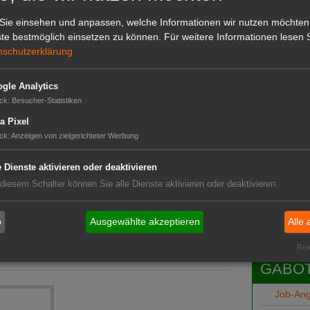
hbucherpreis noch 200 Euro gespart werden.
en.
Sie einsehen und anpassen, welche Informationen wir nutzen möchten
te bestmöglich einsetzen zu können.
Für weitere Informationen lesen S
nschutzerklärung
gle Analytics
ck
:
Besucher-Statistiken
a Pixel
ck
:
Anzeigen von zielgerichteter Werbung
e Dienste aktivieren oder deaktivieren
Das G
 diesem Schalter können Sie alle Dienste aktivieren oder deaktivieren.
Das GABOT-
Telefonnum
b
Ausgewählte akzeptieren
Alle 
 des Inlandskonsums
nsumbelebung?"
Real
vorbei?
GABOT
Job-An