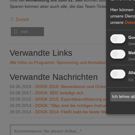
Und bei
Anmeldung bis zum 31. Juli
können außerdem zum Frü
Sparen können aber auch alle, die das Team-Ticket „4 für 3“ nutz
Hier können 
unsere Diens
Zurück
unsere
Date
mail
Goo
Zwe
Verwandte Links
Met
Zwe
Alle Infos zu Programm, Sponsoring und Anmeldung
All
Verwandte Nachrichten
Mit
04.06.2018 -
DOGK 2018: Beerenboom und Online-Handel
04.08.2017 -
DOGK: BDC beteiligt sich
Ich lehne a
29.09.2015 -
DOGK 2015: Exportdiversifizierung und Steigerung
16.09.2014 -
DOGK: "Was sind die richtigen Instrumente zur Ko
28.05.2014 -
DOGK 2014: Fließt bald die beste Ware an Europa 