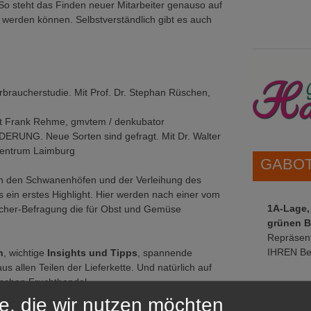
o steht das Finden neuer Mitarbeiter genauso auf
 werden können. Selbstverständlich gibt es auch
aucherstudie. Mit Prof. Dr. Stephan Rüschen,
 Frank Rehme, gmvtem / denkubator
G. Neue Sorten sind gefragt. Mit Dr. Walter
szentrum Laimburg
GABOT 
 in den Schwanenhöfen und der Verleihung des
s ein erstes Highlight. Hier werden nach einer vom
1A-Lage,
ucher-Befragung die für Obst und Gemüse
grünen B
Repräsent
IHREN Be
n
, wichtige
Insights und Tipps
, spannende
allen Teilen der Lieferkette. Und natürlich auf
tschen Fruchthandel.
e, die wir nutzen möchten
GABOT 