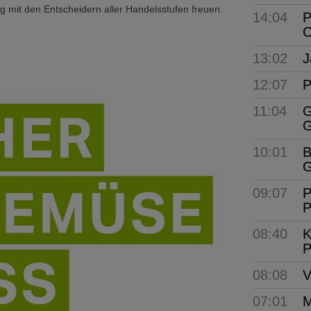
ng mit den Entscheidern aller Handelsstufen freuen.
14:04
P
C
13:02
J
12:07
P
11:04
G
G
10:01
B
G
09:07
P
P
08:40
K
P
08:08
V
07:01
M