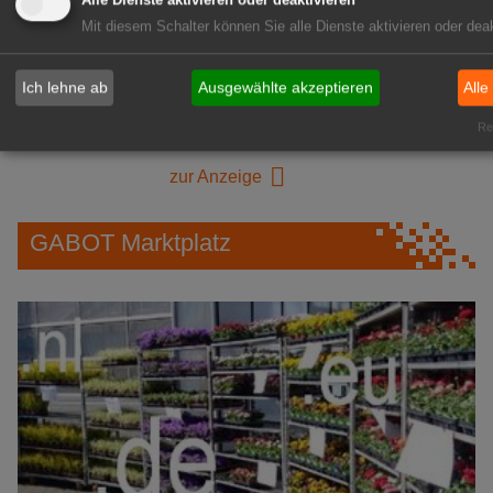
Alle Dienste aktivieren oder deaktivieren
Mit diesem Schalter können Sie alle Dienste aktivieren oder deak
1A-Lage, ihre Chance in der
Ich lehne ab
Ausgewählte akzeptieren
Alle
grünen Branche
Repräsentative Immobilie für
Rea
IHREN Betrieb!
zur Anzeige
GABOT Marktplatz