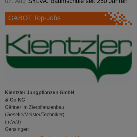
07. Aug
SYLVA: Baumschule seit 250 Jahren
GABOT Top-Jobs
Kientzler Jungpflanzen GmbH
& Co KG
Gärtner im Zierpflanzenbau
(Geselle/Meister/Techniker)
(m/w/d)
Gensingen