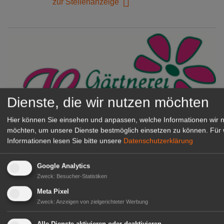
zur Stellenanzeige
Dienste, die wir nutzen möchten
Hier können Sie einsehen und anpassen, welche Informationen wir 
möchten, um unsere Dienste bestmöglich einsetzen zu können.
Für 
Gärtnerei Hanns
Informationen lesen Sie bitte unsere
Datenschutzerklärung
Mitarbeiter (m/w/d) für unsere
Logistikhalle
Google Analytics
Herongen
Zweck
:
Besucher-Statistiken
zur Stellenanzeige
Meta Pixel
Zweck
:
Anzeigen von zielgerichteter Werbung
GABOT Immobilienangebote