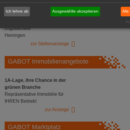
Ich lehne ab
Ausgewählte akzeptieren
Alle
Gärtnerei Hanns
Mitarbeiter (m/w/d) für unsere
Rea
Logistikhalle
Herongen
zur Stellenanzeige
GABOT Immobilienangebote
1A-Lage, ihre Chance in der
grünen Branche
Repräsentative Immobilie für
IHREN Betrieb!
zur Anzeige
GABOT Marktplatz