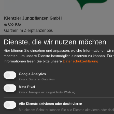
Kientzler Jungpflanzen GmbH
& Co KG
Gärtner im Zierpflanzenbau
(Geselle/Meister/Techniker)
Dienste, die wir nutzen möchten
(m/w/d)
Gensingen
Hier können Sie einsehen und anpassen, welche Informationen wir 
möchten, um unsere Dienste bestmöglich einsetzen zu können.
Für 
zur Stellenanzeige
Informationen lesen Sie bitte unsere
Datenschutzerklärung
Google Analytics
Zweck
:
Besucher-Statistiken
Meta Pixel
Zweck
:
Anzeigen von zielgerichteter Werbung
Alle Dienste aktivieren oder deaktivieren
Mit diesem Schalter können Sie alle Dienste aktivieren oder deak