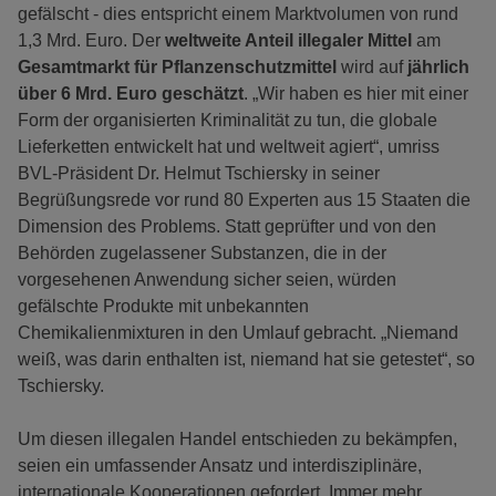
gefälscht - dies entspricht einem Marktvolumen von rund
1,3 Mrd. Euro. Der
weltweite Anteil illegaler Mittel
am
Gesamtmarkt für Pflanzenschutzmittel
wird auf
jährlich
über 6 Mrd. Euro geschätzt
. „Wir haben es hier mit einer
Form der organisierten Kriminalität zu tun, die globale
Lieferketten entwickelt hat und weltweit agiert“, umriss
BVL-Präsident Dr. Helmut Tschiersky in seiner
Begrüßungsrede vor rund 80 Experten aus 15 Staaten die
Dimension des Problems. Statt geprüfter und von den
Behörden zugelassener Substanzen, die in der
vorgesehenen Anwendung sicher seien, würden
gefälschte Produkte mit unbekannten
Chemikalienmixturen in den Umlauf gebracht. „Niemand
weiß, was darin enthalten ist, niemand hat sie getestet“, so
Tschiersky.
Um diesen illegalen Handel entschieden zu bekämpfen,
seien ein umfassender Ansatz und interdisziplinäre,
internationale Kooperationen gefordert. Immer mehr