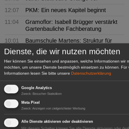
12:07
PKM: Ein neues Kapitel beginnt
11:04
Gramoflor: Isabell Brügger verstärkt
Gartenbauliche Fachberatung
10:01
Baumschule Martens: Struktur für
den Garten von morgen
Dienste, die wir nutzen möchten
09:07
PotatoEurope 2026: Europas größtes
Hier können Sie einsehen und anpassen, welche Informationen wir 
Praxisforum
möchten, um unsere Dienste bestmöglich einsetzen zu können.
Für 
Informationen lesen Sie bitte unsere
Datenschutzerklärung
08:40
Klasmann-Deilmann: Neue
Produktionsstätte in Papenburg
Google Analytics
Zweck
:
Besucher-Statistiken
08:08
VGL Bayern: Beste Meister 2026
geehrt
Meta Pixel
Zweck
:
Anzeigen von zielgerichteter Werbung
07:01
Mecklenburg-Vorpommern: Anbau
und Ernte von Gemüse und
Alle Dienste aktivieren oder deaktivieren
Mit diesem Schalter können Sie alle Dienste aktivieren oder deak