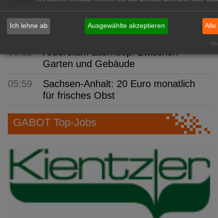
Erdbeeren
06:43
BÖLW: Bio wächst trotz
Ich lehne ab
Ausgewählte akzeptieren
Alle
Konsumflaute
Rea
06:12
Arboretum Ellerhoop: Zwischen
Garten und Gebäude
05:59
Sachsen-Anhalt: 20 Euro monatlich
für frisches Obst
GABOT Top-Jobs