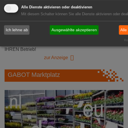
Alle Dienste aktivieren oder deaktivieren
GABOT Immobilienangebote
Mit diesem Schalter können Sie alle Dienste aktivieren oder deak
1A-Lage, ihre Chance in der
Ich lehne ab
Ausgewählte akzeptieren
Alle
grünen Branche
Rea
Repräsentative Immobilie für
IHREN Betrieb!
zur Anzeige
GABOT Marktplatz