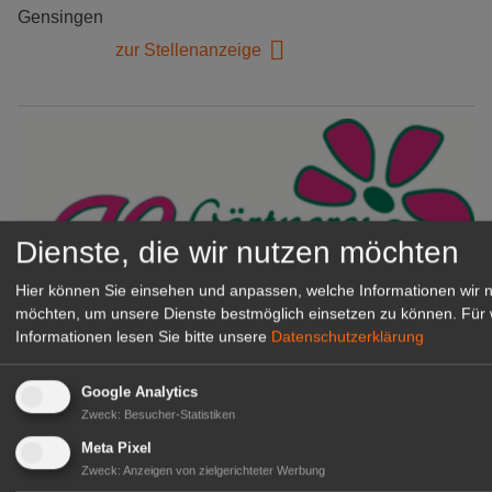
Gensingen
zur Stellenanzeige
Dienste, die wir nutzen möchten
Hier können Sie einsehen und anpassen, welche Informationen wir 
möchten, um unsere Dienste bestmöglich einsetzen zu können.
Für 
Informationen lesen Sie bitte unsere
Datenschutzerklärung
Gärtnerei Hanns
Mitarbeiter (m/w/d) für unsere
Google Analytics
Logistikhalle
Zweck
:
Besucher-Statistiken
Herongen
Meta Pixel
zur Stellenanzeige
Zweck
:
Anzeigen von zielgerichteter Werbung