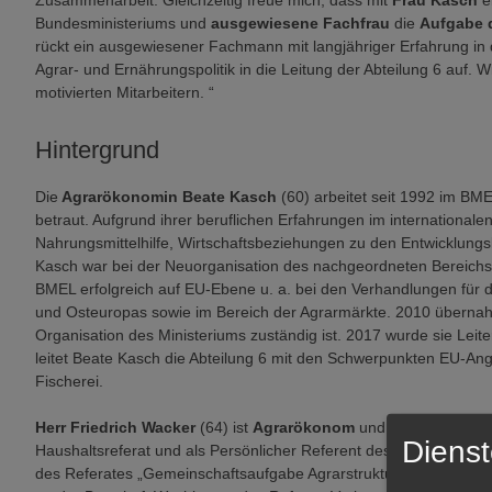
Zusammenarbeit. Gleichzeitig freue mich, dass mit
Frau Kasch
ei
Bundesministeriums und
ausgewiesene Fachfrau
die
Aufgabe d
rückt ein ausgewiesener Fachmann mit langjähriger Erfahrung in 
Agrar- und Ernährungspolitik in die Leitung der Abteilung 6 auf. Wi
motivierten Mitarbeitern. “
Hintergrund
Die
Agrarökonomin Beate Kasch
(60) arbeitet seit 1992 im BMEL
betraut. Aufgrund ihrer beruflichen Erfahrungen im internationalen 
Nahrungsmittelhilfe, Wirtschaftsbeziehungen zu den Entwicklungs
Kasch war bei der Neuorganisation des nachgeordneten Bereichs 
BMEL erfolgreich auf EU-Ebene u. a. bei den Verhandlungen für 
und Osteuropas sowie im Bereich der Agrarmärkte. 2010 übernahm 
Organisation des Ministeriums zuständig ist. 2017 wurde sie Leite
leitet Beate Kasch die Abteilung 6 mit den Schwerpunkten EU-An
Fischerei.
Herr Friedrich Wacker
(64) ist
Agrarökonom
und seit 1987 im M
Dienst
Haushaltsreferat und als Persönlicher Referent des Staatssekret
des Referates „Gemeinschaftsaufgabe Agrarstruktur und Küstenschu