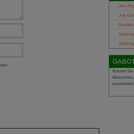
Job-An
Job-Ge
Ausbild
Stellen
Stellen
GABOT-
nden.
Nutzen Sie
Maschinen,
anzubieten