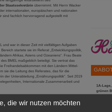
ne langjährige Mitarbeiterin des
er Staatssekretärin
übernimmt. Mit Herrn Wacker
der internationalen, europäischen und nationalen
r sind fachlich hervorragend aufgestellt mit
 und war in dieser Zeit mit vielfältigen Aufgaben
Bereich startete sie im Referat „Entwicklungspolitik,
ländern Afrikas, Asiens und Ozeaniens“. Frau Beate
des BMEL maßgeblich beteiligt. Sie vertrat das
die Freihandelsabkommen mit den Ländern Mittel-
GABOT 
sie die Leitung des Referates, das für die
rin der Unterabteilung „Ernährungspolitik“. Seit 2019
gelegenheiten, Internationale Zusammenarbeit und
1A-Lage,
grünen B
Repräsent
inisterium. Nachdem er zunächst u.a. im
e, die wir nutzen möchten
IHREN Be
ärs eingesetzt war, übernahm er 1995 die Leitung
tz, EG-Strukturpolitik“. 2001 bis 2006 leitete er