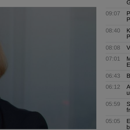
G
09:07
P
P
08:40
K
P
08:08
V
07:01
M
E
06:43
B
06:12
A
u
05:59
S
f
05:05
E
b