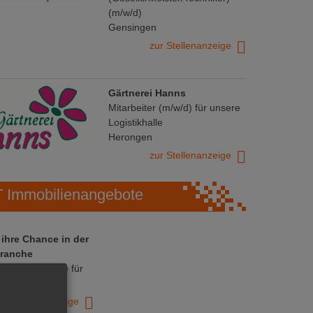
(m/w/d)
Gensingen
zur Stellenanzeige
Gärtnerei Hanns
Mitarbeiter (m/w/d) für unsere
Logistikhalle
Herongen
zur Stellenanzeige
Immobilienangebote
 ihre Chance in der
ranche
ative Immobilie für
trieb!
zur Anzeige