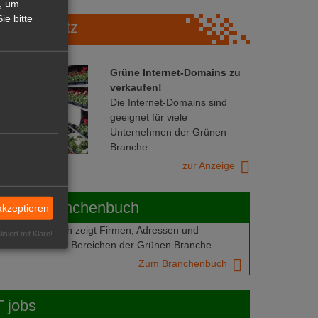
, um
ie bitte
Marktplatz
Grüne Internet-Domains zu
verkaufen!
Die Internet-Domains sind
geeignet für viele
Unternehmen der Grünen
Branche.
zur Anzeige
ABOT-Branchenbuch
akzeptieren
Branchenbuch zeigt Firmen, Adressen und
isiert mit Klaro!
mern aus allen Bereichen der Grünen Branche.
Zum Branchenbuch
 jobs