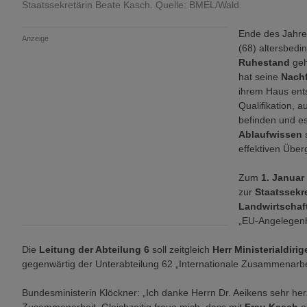
Staatssekretärin Beate Kasch. Quelle: BMEL/Wald.
Ende des Jahre
Anzeige
(68) altersbedi
Ruhestand
geh
hat seine
Nachf
ihrem Haus ent
Qualifikation, a
befinden und es 
Ablaufwissen
s
effektiven Über
Zum
1. Januar
zur
Staatssekr
Landwirtschaf
„EU-Angelegenhe
Die
Leitung der Abteilung 6
soll zeitgleich
Herr Ministerialdiri
gegenwärtig der Unterabteilung 62 „Internationale Zusammenarbei
Bundesministerin Klöckner: „Ich danke Herrn Dr. Aeikens sehr herzl