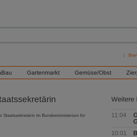
Bra
aBau
Gartenmarkt
Gemüse/Obst
Zie
aatssekretärin
Weitere
11:04
G
ur Staatssekretärin im Bundesministerium für
G
10:01
B