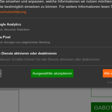
ährung und Landwirtschaft“, im Anschluss war er für
Sie einsehen und anpassen, welche Informationen wir nutzen möchten
ndeskanzleramt tätig. Seit 2010 leitet er die
te bestmöglich einsetzen zu können.
Für weitere Informationen lesen S
GABOT 
ng“. (BMEL)
nschutzerklärung
gle Analytics
ck
:
Besucher-Statistiken
a Pixel
ck
:
Anzeigen von zielgerichteter Werbung
e Dienste aktivieren oder deaktivieren
ssekretär
 diesem Schalter können Sie alle Dienste aktivieren oder deaktivieren.
ns
Das G
b
Ausgewählte akzeptieren
Alle 
e Branche"
Das GABOT-
Real
Telefonnum
GABOT