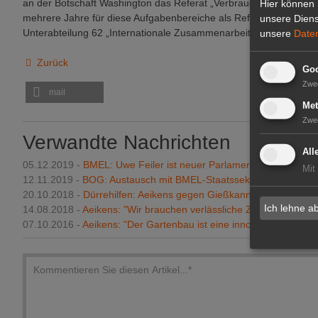
an der Botschaft Washington das Referat „Verbraucherschutz, Ern
Hier können 
mehrere Jahre für diese Aufgabenbereiche als Referatsleiter im Bu
unsere Diens
Unterabteilung 62 „Internationale Zusammenarbeit, Welternähru
unsere
Date
Zurück
Goo
Zwe
mail
Met
Zwe
Verwandte Nachrichten
All
05.12.2019 -
BMEL: Uwe Feiler ist neuer Parlamentarischer Staat
Mit
12.11.2019 -
BOG: Austausch mit BMEL-Staatssekretär Dr. Aeike
20.10.2018 -
Dürrehilfen: Aeikens gegen Gießkannenprinzip
Ich lehne a
14.08.2018 -
Aeikens: "Wir brauchen verlässliche Zahlen"
07.10.2016 -
Aeikens: "Der Gartenbau ist eine innovationsfreudig