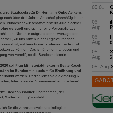
05:01
O
K
s wird
Staatssekretär Dr. Hermann Onko Aeikens
ngt nach über drei Jahren Amtschef planmäßig in den
05.
i
en. Bundeslandwirtschaftsministerin Julia Klöckner
Aug
P
olge geregelt
und sich für eine Personalie aus
schieden. Nicht nur aufgrund der hervorragenden
05.
h
uch weil „wir uns mitten in der Legislaturperiode
Aug
d
sinnvoll ist, auf bereits
vorhandenes Fach- und
etzen zu können. Das ist für einen nahtlosen und
05.
S
gang von Vorteil“, so die Bundesministerin.
Aug
2
 2020
soll
Frau Ministerialdirektorin Beate Kasch
05. Aug
etärin im Bundesministerium für Ernährung und
t
ernannt werden. Derzeit leitet sie die Abteilung 6
GABOT 
iten, Internationale Zusammenarbeit, Fischerei“.
gent Friedrich Wacker
, übernehmen, der
t, Welternährung“ vorsteht.
ich für die vertrauensvolle und kollegiale