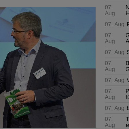
07.
N
Aug
H
07. Aug
07.
G
Aug
A
07. Aug
07.
B
Aug
G
07. Aug
07.
P
Aug
f
07. Aug
07.
T
Aug
e