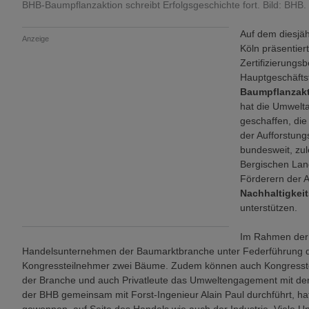
BHB-Baumpflanzaktion schreibt Erfolgsgeschichte fort. Bild: BHB.
Auf dem diesjä
Anzeige
Köln präsentier
Zertifizierung
Hauptgeschäftsf
Baumpflanzak
hat die Umwelta
geschaffen, die
der Aufforstung
bundesweit, zu
Bergischen Land
Förderern der A
Nachhaltigkei
unterstützen.
Im Rahmen de
Handelsunternehmen der Baumarktbranche unter Federführung de
Kongressteilnehmer zwei Bäume. Zudem können auch Kongresste
der Branche und auch Privatleute das Umweltengagement mit der
der BHB gemeinsam mit Forst-Ingenieur Alain Paul durchführt, hat