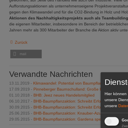
gewonnen, auf Seite des Handels wie auch der Industrie. Viele 
Aufforstungsaktionen als unternehmenseigene Projektveranstaltu
gegen den Klimawandel und für die CO2-Bindung in Holz und Hol
Aktionen des Nachhaltigkeitsprojekts auch als Teambuild
die eigenen Mitarbeiter, insbesondere im Bereich der betrieblic
Jahren mehr als 300 Mitarbeiter der Branche die Aktion aktiv unte
Zurück
mail
Verwandte Nachrichten
Dienst
13.11.2019 -
Klimawandel: Potential von Baumpflanzungen drama
17.09.2019 -
Pinneberger Baumschulland: Große Baumpflanzakti
Hier können 
01.10.2018 -
BHB: Jeez neues Handelsmitglied
unsere Diens
06.10.2017 -
BHB-Baumpflanzaktion: Schreibt Erfolgsgeschichte f
unsere
Date
30.09.2015 -
BHB-Baumpflanzaktion: Schreibt Erfolgsgeschichte f
25.06.2015 -
BHB-Baumpflanzaktion: Knauber-Azubis pflanzen 
29.05.2015 -
BHB-Baumpflanzaktion: Gardena spendet 1.000 B
Goo
Zwe