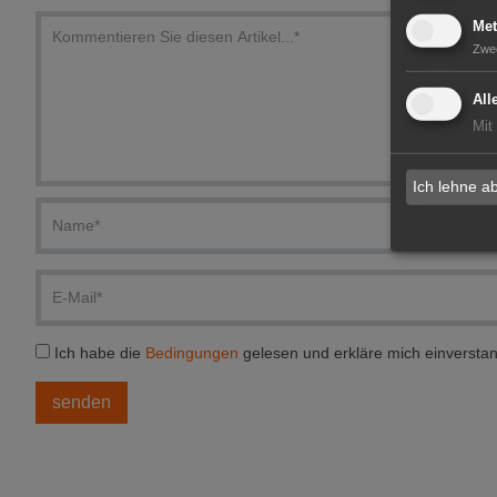
Met
Zwe
All
Mit
Ich lehne a
Ich habe die
Bedingungen
gelesen und erkläre mich einversta