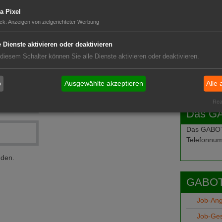
a Pixel
ck
:
Anzeigen von zielgerichteter Werbung
e Dienste aktivieren oder deaktivieren
 diesem Schalter können Sie alle Dienste aktivieren oder deaktivieren.
b
Ausgewählte akzeptieren
Alle 
Real
Das G
Das GABOT-
Telefonnum
nden.
GABOT
Job-An
Job-Ge