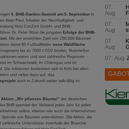
07.
H
Aug
F
hrigen
5. BHB-Garden-Summit am 5. September
in
ten Alain Paul, Inhaber der Nachhaltigkeit- und
07.
M
sberatung Holz.ConZert GmbH, und BHB-
Aug
s
ührer Dr. Peter Wüst die jüngsten
Erfolge der BHB-
tion
. Mit der erreichten Zahl von 100.000 Bäumen
07.
K
ktion damit 80 Fußballfelder
neue Waldfläche
Aug
G
 insgesamt bis zu 7000 t CO2 binden. Nutznießer
saktionen waren und sind zahlreiche Regionen
07. Aug
letzt im Schwarzwald, im Chiemgau und im
. Die Initiatoren bedankten sich in Köln bei allen
GABOT 
ktion und riefen dazu auf, das
tsprojekt
auch in Zukunft weiter tatkräftig zu
r
Aktion „Wir pflanzen Bäume!“
der deutschen
s BHB spendet der Verband jedes Jahr für jeden
ilnehmer selbst, ebenso wie auch die Unternehmen
 Spende von Bäumen unterstützen. Die Aktion, die
 zahlreiche Unterstützer innerhalb der Branche