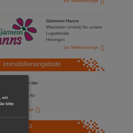
zur Stellenanzeige
Gärtnerei Hanns
Mitarbeiter (m/w/d) für unsere
Logistikhalle
Herongen
zur Stellenanzeige
Immobilienangebote
 ihre Chance in der
ranche
ative Immobilie für
, um
trieb!
ie bitte
zur Anzeige
Marktplatz