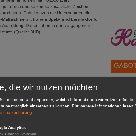
Unternehmen führen mit Holz.ConZert
ngen durch und setzen so zusätzliche Zeichen
zprodukten. Dabei nutzen die Unternehmen die
ing-Maßnahme
mit
hohem Spaß- und Lernfaktor
für
hen Ausbildung. Dabei haben in den vergangenen
rstützt. (Quelle: BHB)
GABOT 
1A-Lage,
e, die wir nutzen möchten
tisch überbewertet
grünen B
on
Repräsent
Sie einsehen und anpassen, welche Informationen wir nutzen möchten
IHREN Be
te bestmöglich einsetzen zu können.
Für weitere Informationen lesen S
ort
nschutzerklärung
ort
1.900 Bäume
äume
GABOT 
gle Analytics
ck
:
Besucher-Statistiken