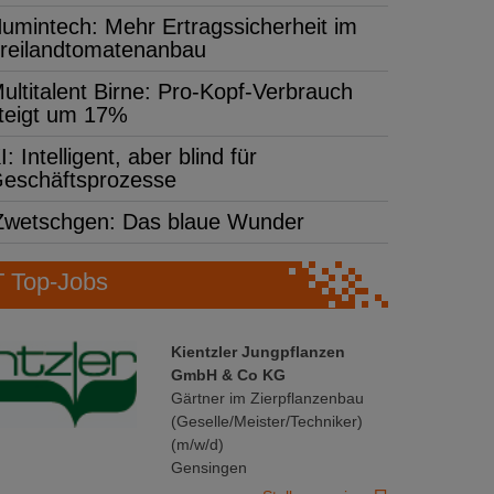
umintech: Mehr Ertragssicherheit im
reilandtomatenanbau
ultitalent Birne: Pro-Kopf-Verbrauch
teigt um 17%
I: Intelligent, aber blind für
eschäftsprozesse
Zwetschgen: Das blaue Wunder
Top-Jobs
Kientzler Jungpflanzen
GmbH & Co KG
Gärtner im Zierpflanzenbau
(Geselle/Meister/Techniker)
(m/w/d)
Gensingen