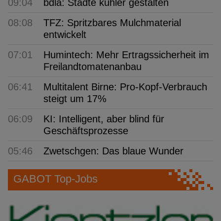
09:04
bdla: Städte kühler gestalten
08:08
TFZ: Spritzbares Mulchmaterial
entwickelt
07:01
Humintech: Mehr Ertragssicherheit im
Freilandtomatenanbau
06:41
Multitalent Birne: Pro-Kopf-Verbrauch
steigt um 17%
06:09
KI: Intelligent, aber blind für
Geschäftsprozesse
05:46
Zwetschgen: Das blaue Wunder
GABOT Top-Jobs