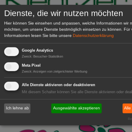
Dienste, die wir nutzen möchten
Hier können Sie einsehen und anpassen, welche Informationen wir 
möchten, um unsere Dienste bestmöglich einsetzen zu können.
Für 
Informationen lesen Sie bitte unsere
Datenschutzerklärung
Kientzler Jungpflanzen GmbH
Google Analytics
& Co KG
Zweck
:
Besucher-Statistiken
Gärtner im Zierpflanzenbau
Meta Pixel
(Geselle/Meister/Techniker)
Zweck
:
Anzeigen von zielgerichteter Werbung
(m/w/d)
Gensingen
Alle Dienste aktivieren oder deaktivieren
zur Stellenanzeige
Mit diesem Schalter können Sie alle Dienste aktivieren oder deak
Ich lehne ab
Ausgewählte akzeptieren
Alle
Rea