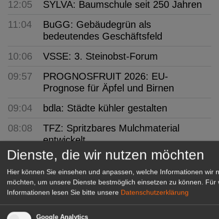
12:05
SYLVA: Baumschule seit 250 Jahren
11:04
BuGG: Gebäudegrün als
bedeutendes Geschäftsfeld
10:06
VSSE: 3. Steinobst-Forum
09:57
PROGNOSFRUIT 2026: EU-
Prognose für Äpfel und Birnen
09:04
bdla: Städte kühler gestalten
08:08
TFZ: Spritzbares Mulchmaterial
entwickelt
Dienste, die wir nutzen möchten
07:01
Humintech: Mehr Ertragssicherheit im
Freilandtomatenanbau
Hier können Sie einsehen und anpassen, welche Informationen wir 
möchten, um unsere Dienste bestmöglich einsetzen zu können.
Für 
06:41
Multitalent Birne: Pro-Kopf-Verbrauch
Informationen lesen Sie bitte unsere
Datenschutzerklärung
steigt um 17%
Google Analytics