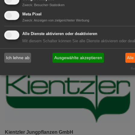
06:09
KI: Intelligent, aber blind für
Zweck
:
Besucher-Statistiken
Geschäftsprozesse
Meta Pixel
Zweck
:
Anzeigen von zielgerichteter Werbung
05:46
Zwetschgen: Das blaue Wunder
05:06
ifo: Unternehmen bauen weniger
Alle Dienste aktivieren oder deaktivieren
Stellen ab
Mit diesem Schalter können Sie alle Dienste aktivieren oder deak
GABOT Top-Jobs
Ich lehne ab
Ausgewählte akzeptieren
Alle
Rea
Kientzler Jungpflanzen GmbH