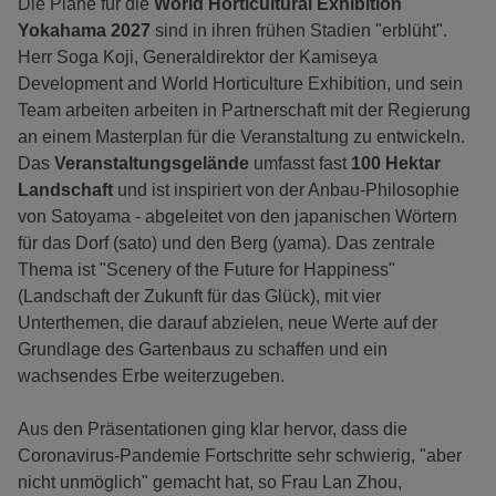
Die Pläne für die
World Horticultural Exhibition
Yokahama 2027
sind in ihren frühen Stadien "erblüht".
Herr Soga Koji, Generaldirektor der Kamiseya
Development and World Horticulture Exhibition, und sein
Team arbeiten arbeiten in Partnerschaft mit der Regierung
an einem Masterplan für die Veranstaltung zu entwickeln.
Das
Veranstaltungsgelände
umfasst fast
100 Hektar
Landschaft
und ist inspiriert von der Anbau-Philosophie
von Satoyama - abgeleitet von den japanischen Wörtern
für das Dorf (sato) und den Berg (yama). Das zentrale
Thema ist "Scenery of the Future for Happiness"
(Landschaft der Zukunft für das Glück), mit vier
Unterthemen, die darauf abzielen, neue Werte auf der
Grundlage des Gartenbaus zu schaffen und ein
wachsendes Erbe weiterzugeben.
Aus den Präsentationen ging klar hervor, dass die
Coronavirus-Pandemie Fortschritte sehr schwierig, "aber
nicht unmöglich" gemacht hat, so Frau Lan Zhou,