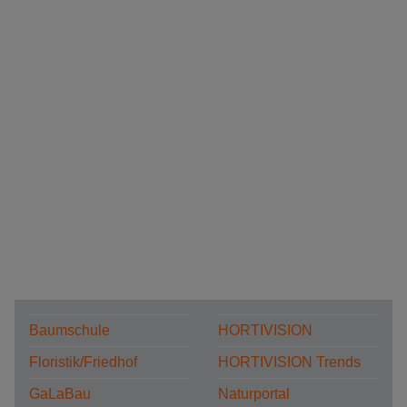
Baumschule
HORTIVISION
Floristik/Friedhof
HORTIVISION Trends
GaLaBau
Naturportal