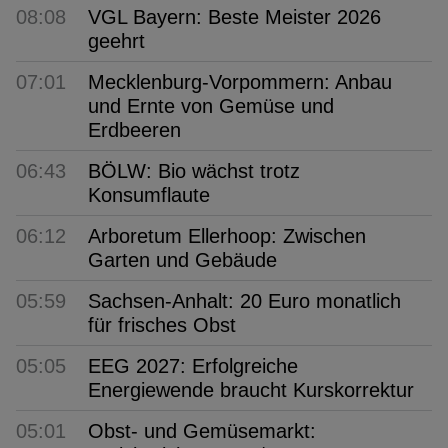
08:08
VGL Bayern: Beste Meister 2026
geehrt
07:01
Mecklenburg-Vorpommern: Anbau
und Ernte von Gemüse und
Erdbeeren
06:43
BÖLW: Bio wächst trotz
Konsumflaute
06:12
Arboretum Ellerhoop: Zwischen
Garten und Gebäude
05:59
Sachsen-Anhalt: 20 Euro monatlich
für frisches Obst
05:05
EEG 2027: Erfolgreiche
Energiewende braucht Kurskorrektur
05:01
Obst- und Gemüsemarkt: