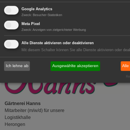
(Geselle/Meister/Techniker)
(m/w/d)
Google Analytics
Gensingen
Zweck
:
Besucher-Statistiken
zur Stellenanzeige
Meta Pixel
Zweck
:
Anzeigen von zielgerichteter Werbung
Alle Dienste aktivieren oder deaktivieren
Mit diesem Schalter können Sie alle Dienste aktivieren oder deak
Ich lehne ab
Ausgewählte akzeptieren
Alle
Rea
Gärtnerei Hanns
Mitarbeiter (m/w/d) für unsere
Logistikhalle
Herongen