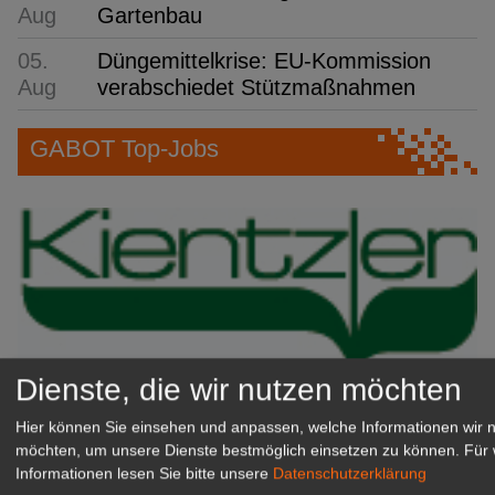
Aug
Gartenbau
05.
Düngemittelkrise: EU-Kommission
Aug
verabschiedet Stützmaßnahmen
GABOT Top-Jobs
Dienste, die wir nutzen möchten
Kientzler Jungpflanzen GmbH
Hier können Sie einsehen und anpassen, welche Informationen wir 
& Co KG
möchten, um unsere Dienste bestmöglich einsetzen zu können.
Für 
Gärtner im Zierpflanzenbau
Informationen lesen Sie bitte unsere
Datenschutzerklärung