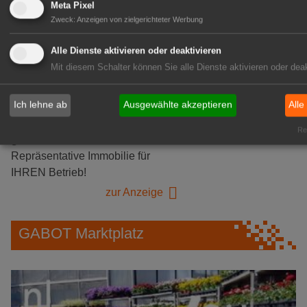
Logistikhalle
Meta Pixel
Herongen
Zweck
:
Anzeigen von zielgerichteter Werbung
zur Stellenanzeige
Alle Dienste aktivieren oder deaktivieren
Mit diesem Schalter können Sie alle Dienste aktivieren oder deak
GABOT Immobilienangebote
Ich lehne ab
Ausgewählte akzeptieren
Alle
1A-Lage, ihre Chance in der
Rea
grünen Branche
Repräsentative Immobilie für
IHREN Betrieb!
zur Anzeige
GABOT Marktplatz