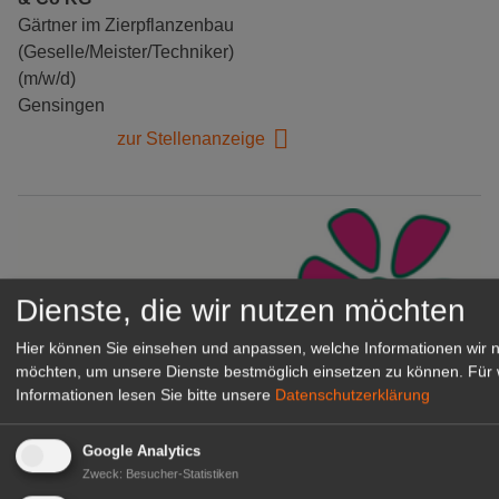
Gärtner im Zierpflanzenbau
(Geselle/Meister/Techniker)
(m/w/d)
Gensingen
zur Stellenanzeige
Dienste, die wir nutzen möchten
Hier können Sie einsehen und anpassen, welche Informationen wir 
möchten, um unsere Dienste bestmöglich einsetzen zu können.
Für 
Informationen lesen Sie bitte unsere
Datenschutzerklärung
Gärtnerei Hanns
Google Analytics
Mitarbeiter (m/w/d) für unsere
Zweck
:
Besucher-Statistiken