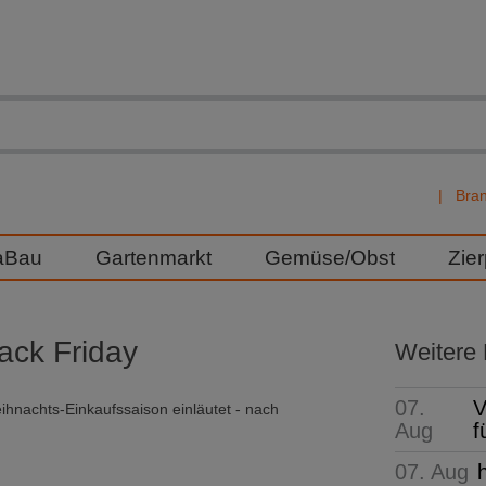
Bra
aBau
Gartenmarkt
Gemüse/Obst
Zie
ck Friday
Weitere
07.
V
ihnachts-Einkaufssaison einläutet - nach
Aug
f
07. Aug