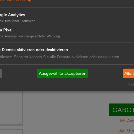
nd steigt
y"
gle Analytics
uf geht zurück
ck
:
Besucher-Statistiken
ay
ek ­ ­ ­ ­
a Pixel
ck
:
Anzeigen von zielgerichteter Werbung
logien im Garten
ungssieger
e Dienste aktivieren oder deaktivieren
 diesem Schalter können Sie alle Dienste aktivieren oder deaktivieren.
ay 4,9 Mrd. Euro um
äft
Das G
b
Ausgewählte akzeptieren
Alle 
Das GABOT-
Telefonnum
Real
GABOT
Job-An
Job-Ge