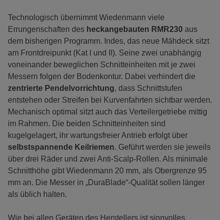
Technologisch übernimmt Wiedenmann viele
Errungenschaften des
heckangebauten RMR230
aus
dem bisherigen Programm. Indes, das neue Mähdeck sitzt
am Frontdreipunkt (Kat I und II). Seine zwei unabhängig
voneinander beweglichen Schnitteinheiten mit je zwei
Messern folgen der Bodenkontur. Dabei verhindert die
zentrierte Pendelvorrichtung
, dass Schnittstufen
entstehen oder Streifen bei Kurvenfahrten sichtbar werden.
Mechanisch optimal sitzt auch das Verteilergetriebe mittig
im Rahmen. Die beiden Schnitteinheiten sind
kugelgelagert, ihr wartungsfreier Antrieb erfolgt über
selbstspannende Keilriemen
. Geführt werden sie jeweils
über drei Räder und zwei Anti-Scalp-Rollen. Als minimale
Schnitthöhe gibt Wiedenmann 20 mm, als Obergrenze 95
mm an. Die Messer in „DuraBlade“-Qualität sollen länger
als üblich halten.
Wie bei allen Geräten des Herstellers ist sinnvolles