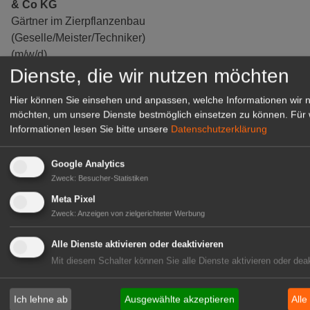
& Co KG
Gärtner im Zierpflanzenbau
(Geselle/Meister/Techniker)
(m/w/d)
Dienste, die wir nutzen möchten
Gensingen
zur Stellenanzeige
Hier können Sie einsehen und anpassen, welche Informationen wir 
möchten, um unsere Dienste bestmöglich einsetzen zu können.
Für 
Informationen lesen Sie bitte unsere
Datenschutzerklärung
Google Analytics
Zweck
:
Besucher-Statistiken
Meta Pixel
Zweck
:
Anzeigen von zielgerichteter Werbung
Alle Dienste aktivieren oder deaktivieren
Mit diesem Schalter können Sie alle Dienste aktivieren oder deak
Gärtnerei Hanns
Mitarbeiter (m/w/d) für unsere
Ich lehne ab
Ausgewählte akzeptieren
Alle