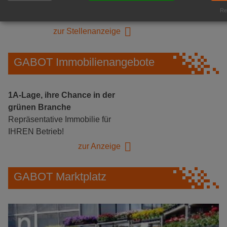
Logistikhalle
Rea
Herongen
zur Stellenanzeige
GABOT Immobilienangebote
1A-Lage, ihre Chance in der
grünen Branche
Repräsentative Immobilie für
IHREN Betrieb!
zur Anzeige
GABOT Marktplatz