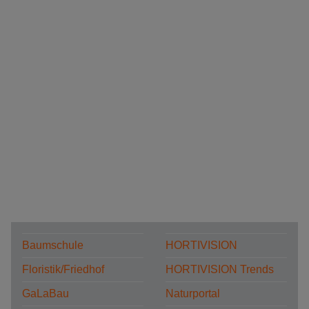
Baumschule
HORTIVISION
Floristik/Friedhof
HORTIVISION Trends
GaLaBau
Naturportal