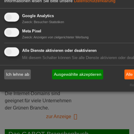
Informationen lesen Sie bitte unsere
Datenschutzerklärung
Google Analytics
Zweck
:
Besucher-Statistiken
Meta Pixel
Zweck
:
Anzeigen von zielgerichteter Werbung
Alle Dienste aktivieren oder deaktivieren
Mit diesem Schalter können Sie alle Dienste aktivieren oder deak
Ich lehne ab
Ausgewählte akzeptieren
Alle
Grüne Internet-Domains zu
Rea
verkaufen!
Die Internet-Domains sind
geeignet für viele Unternehmen
der Grünen Branche.
zur Anzeige