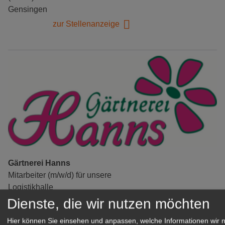
Gensingen
zur Stellenanzeige
Gärtnerei Hanns
Mitarbeiter (m/w/d) für unsere
Logistikhalle
Herongen
Dienste, die wir nutzen möchten
zur Stellenanzeige
Hier können Sie einsehen und anpassen, welche Informationen wir 