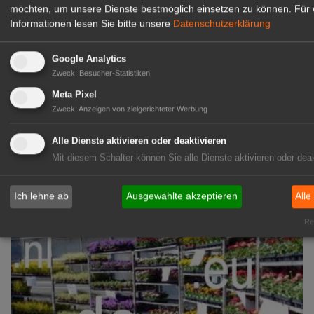
möchten, um unsere Dienste bestmöglich einsetzen zu können.
Für 
Informationen lesen Sie bitte unsere
Datenschutzerklärung
GABOT Immobilienangebote
Google Analytics
1A-Lage, ihre Chance in der
Zweck
:
Besucher-Statistiken
grünen Branche
Meta Pixel
Repräsentative Immobilie für
Zweck
:
Anzeigen von zielgerichteter Werbung
IHREN Betrieb!
Alle Dienste aktivieren oder deaktivieren
zur Anzeige
Mit diesem Schalter können Sie alle Dienste aktivieren oder deak
GABOT Marktplatz
Ich lehne ab
Ausgewählte akzeptieren
Alle
Rea